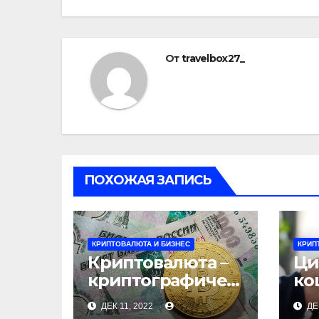
записям
От
travelbox27_
ПОХОЖАЯ ЗАПИСЬ
КРИПТОВАЛЮТА И БИЗНЕС
КРИП
Криптовалюта –
Ци
криптографичес
ко
кий бизнес
ДЕК 11, 2022
ДЕ