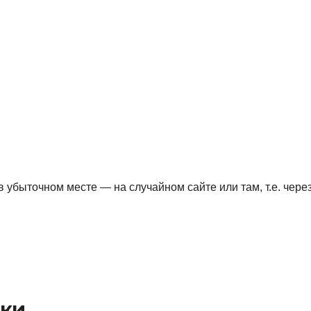
 убыточном месте — на случайном сайте или там, т.е. чере
вки