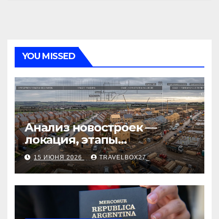
YOU MISSED
Анализ новостроек —
локация, этапы
строительства, проверка
15 ИЮНЯ 2026
TRAVELBOX27_
застройщика, сценарии
оформления сделки и
рыночные ориентиры