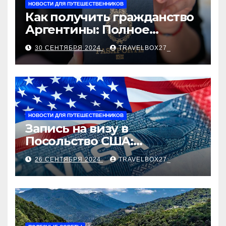
НОВОСТИ ДЛЯ ПУТЕШЕСТВЕННИКОВ
Как получить гражданство
Аргентины: Полное
руководство
30 СЕНТЯБРЯ 2024
TRAVELBOX27_
НОВОСТИ ДЛЯ ПУТЕШЕСТВЕННИКОВ
Запись на визу в
Посольство США:
Пошаговое руководство
26 СЕНТЯБРЯ 2024
TRAVELBOX27_