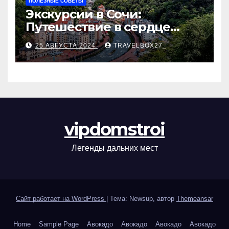
ПОЛЕЗНЫЕ СОВЕТЫ
Экскурсии в Сочи:
Путешествие в сердце
Черноморского курорта
25 АВГУСТА 2024
TRAVELBOX27_
vipdomstroi
Легенды дальних мест
Сайт работает на WordPress
|
Тема: Newsup, автор
Themeansar
Home
Sample Page
Авокадо
Авокадо
Авокадо
Авокадо