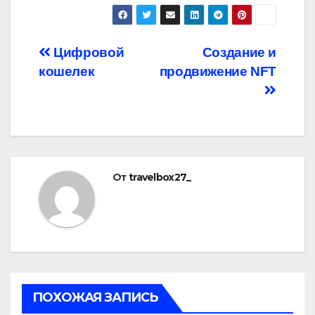
Навигация
Цифровой
Создание и
кошелек
продвижение NFT
по
записям
От
travelbox27_
ПОХОЖАЯ ЗАПИСЬ