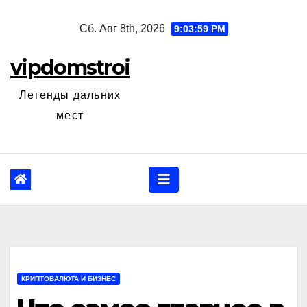
Перейти
Сб. Авг 8th, 2026
9:04:01 PM
к
содержанию
vipdomstroi
Легенды дальних
мест
КРИПТОВАЛЮТА И БИЗНЕС