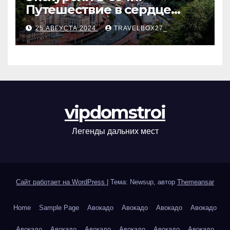
Путешествие в сердце
Черноморского курорта
25 АВГУСТА 2024
TRAVELBOX27_
vipdomstroi
Легенды дальних мест
Сайт работает на WordPress
|
Тема: Newsup, автор
Themeansar
Home
Sample Page
Авокадо
Авокадо
Авокадо
Авокадо
Авокадо
Авокадо
Авокадо
Авокадо
Авокадо
Авокадо