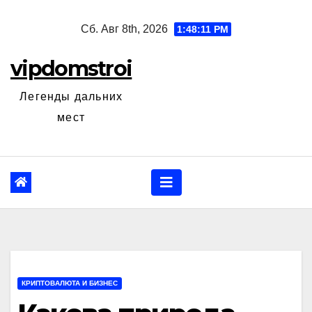
Перейти
Сб. Авг 8th, 2026
1:48:12 PM
к
содержанию
vipdomstroi
Легенды дальних
мест
КРИПТОВАЛЮТА И БИЗНЕС