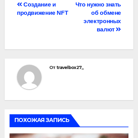
Навигация
Создание и
Что нужно знать
продвижение NFT
об обмене
по
электронных
записям
валют
От
travelbox27_
ПОХОЖАЯ ЗАПИСЬ