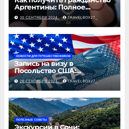
Аргентины: Полное
руководство
30 СЕНТЯБРЯ 2024
TRAVELBOX27_
НОВОСТИ ДЛЯ ПУТЕШЕСТВЕННИКОВ
Запись на визу в
Посольство США:
Пошаговое руководство
26 СЕНТЯБРЯ 2024
TRAVELBOX27_
ПОЛЕЗНЫЕ СОВЕТЫ
Экскурсии в Сочи: