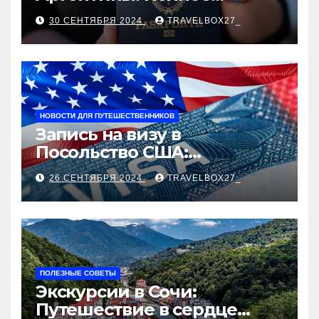
руководство
30 СЕНТЯБРЯ 2024
TRAVELBOX27_
НОВОСТИ ДЛЯ ПУТЕШЕСТВЕННИКОВ
Запись на визу в
Посольство США:
Пошаговое руководство
26 СЕНТЯБРЯ 2024
TRAVELBOX27_
ПОЛЕЗНЫЕ СОВЕТЫ
Экскурсии в Сочи:
Путешествие в сердце