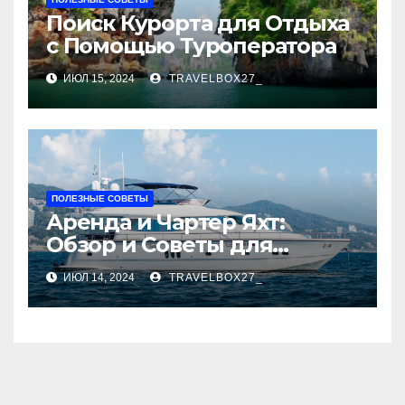
Поиск Курорта для Отдыха
с Помощью Туроператора
ИЮЛ 15, 2024
TRAVELBOX27_
ПОЛЕЗНЫЕ СОВЕТЫ
Аренда и Чартер Яхт:
Обзор и Советы для
Начинающих
ИЮЛ 14, 2024
TRAVELBOX27_