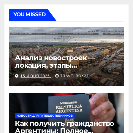
YOU MISSED
Анализ новостроек —
локация, этапы
строительства, проверка
15 ИЮНЯ 2026
TRAVELBOX27_
застройщика, сценарии
оформления сделки и
рыночные ориентиры
НОВОСТИ ДЛЯ ПУТЕШЕСТВЕННИКОВ
Как получить гражданство
Аргентины: Полное