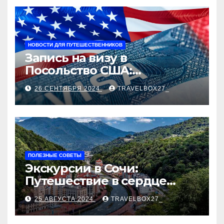
НОВОСТИ ДЛЯ ПУТЕШЕСТВЕННИКОВ
Запись на визу в
Посольство США:
Пошаговое руководство
26 СЕНТЯБРЯ 2024
TRAVELBOX27_
ПОЛЕЗНЫЕ СОВЕТЫ
Экскурсии в Сочи:
Путешествие в сердце
Черноморского курорта
25 АВГУСТА 2024
TRAVELBOX27_