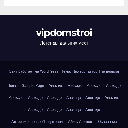
vipdomstroi
Легенды дальних мест
Сайт работает на WordPress
|
Тема: Newsup, автор
Themeansar
Home
Sample Page
Авокадо
Авокадо
Авокадо
Авокадо
Авокадо
Авокадо
Авокадо
Авокадо
Авокадо
Авокадо
Авокадо
Авокадо
Авокадо
Авокадо
Авторам и правообладателям
Айзек Азимов — Основание