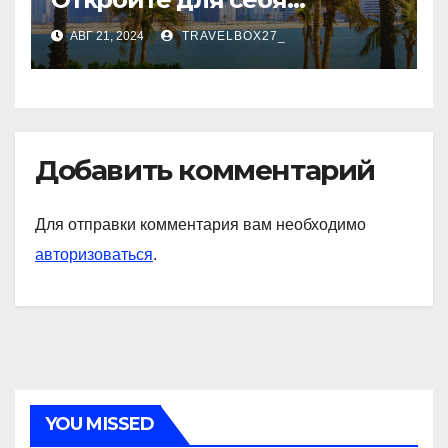
культурное сердце ОАЭ
АВГ 21, 2024
TRAVELBOX27_
Добавить комментарий
Для отправки комментария вам необходимо
авторизоваться
.
YOU MISSED