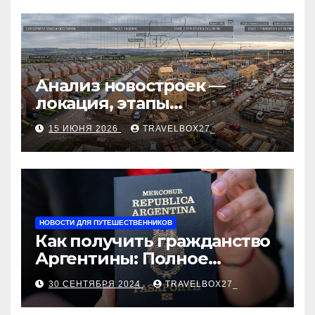
Анализ новостроек —
локация, этапы
строительства, проверка
15 ИЮНЯ 2026
TRAVELBOX27_
застройщика, сценарии
оформления сделки и
рыночные ориентиры
НОВОСТИ ДЛЯ ПУТЕШЕСТВЕННИКОВ
Как получить гражданство
Аргентины: Полное
руководство
30 СЕНТЯБРЯ 2024
TRAVELBOX27_