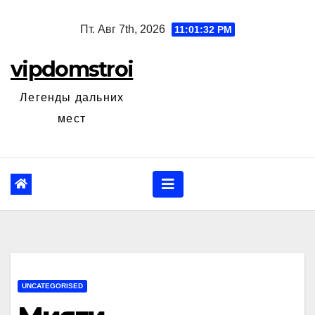
Перейти
Пт. Авг 7th, 2026
11:01:33 PM
к
содержанию
vipdomstroi
Легенды дальних
мест
UNCATEGORISED