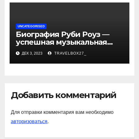
UNCATEGORISED
Биография Руби Роуз —
успешная музыкальная
карьера, личная жизнь и
ДЕК 3, 2023
TRAVELBOX27_
знаковые достижения
Добавить комментарий
Для отправки комментария вам необходимо
авторизоваться
.