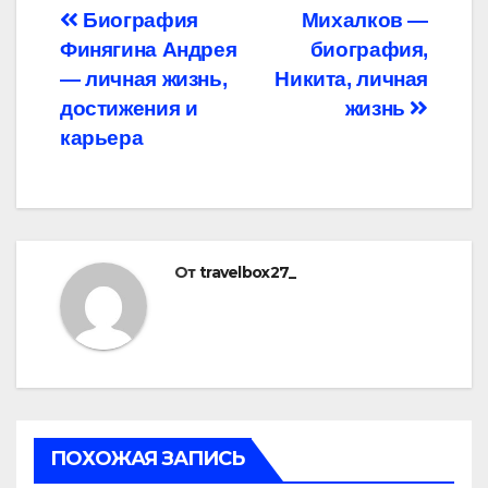
Навигация
Биография
Михалков —
Финягина Андрея
биография,
по
— личная жизнь,
Никита, личная
записям
достижения и
жизнь
карьера
От
travelbox27_
ПОХОЖАЯ ЗАПИСЬ