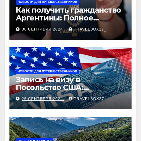
НОВОСТИ ДЛЯ ПУТЕШЕСТВЕННИКОВ
Как получить гражданство
Аргентины: Полное
руководство
30 СЕНТЯБРЯ 2024
TRAVELBOX27_
НОВОСТИ ДЛЯ ПУТЕШЕСТВЕННИКОВ
Запись на визу в
Посольство США:
Пошаговое руководство
26 СЕНТЯБРЯ 2024
TRAVELBOX27_
ПОЛЕЗНЫЕ СОВЕТЫ