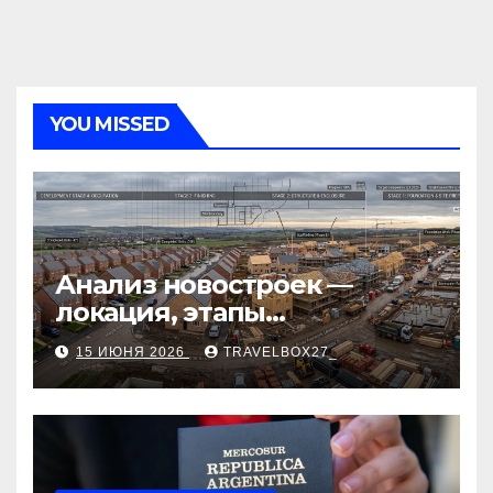
YOU MISSED
Анализ новостроек —
локация, этапы
строительства, проверка
15 ИЮНЯ 2026
TRAVELBOX27_
застройщика, сценарии
оформления сделки и
рыночные ориентиры