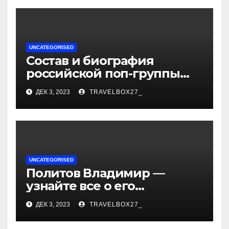
UNCATEGORISED
Состав и биография
российской поп-группы
«Иванушки интернешнл»
ДЕК 3, 2023
TRAVELBOX27_
— история успеха, музыка
и судьбы участников
UNCATEGORISED
Политов Владимир —
узнайте все о его
биографии, возрасте и
ДЕК 3, 2023
TRAVELBOX27_
впечатляющих
достижениях!