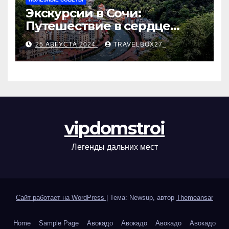
Экскурсии в Сочи:
Путешествие в сердце
Черноморского курорта
25 АВГУСТА 2024
TRAVELBOX27_
vipdomstroi
Легенды дальних мест
Сайт работает на WordPress
|
Тема: Newsup, автор
Themeansar
Home
Sample Page
Авокадо
Авокадо
Авокадо
Авокадо