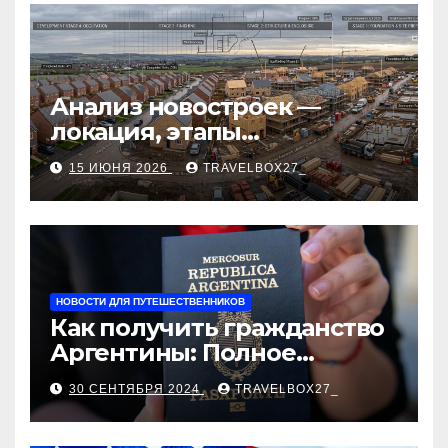
Анализ новостроек —
локация, этапы
строительства, проверка
15 ИЮНЯ 2026
TRAVELBOX27_
застройщика, сценарии
оформления сделки и
рыночные ориентиры
НОВОСТИ ДЛЯ ПУТЕШЕСТВЕННИКОВ
Как получить гражданство
Аргентины: Полное
руководство
30 СЕНТЯБРЯ 2024
TRAVELBOX27_