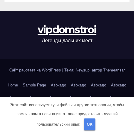
vipdomstroi
Легенды дальних мест
Сайт работает на WordPress
|
Тема: Newsup, автор
Themeansar
Home
Sample Page
Авокадо
Авокадо
Авокадо
Авокадо
Авокадо
Авокадо
Авокадо
Авокадо
Авокадо
Авокадо
Этот сайт использует куки-файлы и другие технологии, чтобы
Авокадо
Авокадо
Авокадо
Авокадо
помочь вам в навигации, а также предоставить лучший
Авторам и правообладателям
Айзек Азимов — Основание
пользовательский опыт.
OK