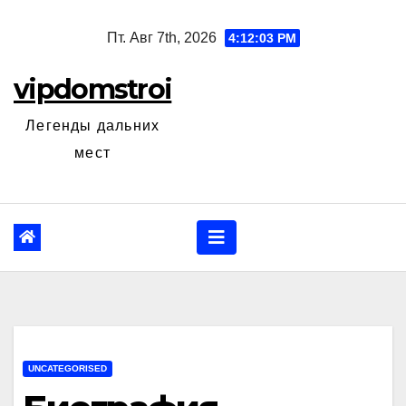
Перейти
Пт. Авг 7th, 2026
4:12:04 PM
к
содержанию
vipdomstroi
Легенды дальних
мест
UNCATEGORISED