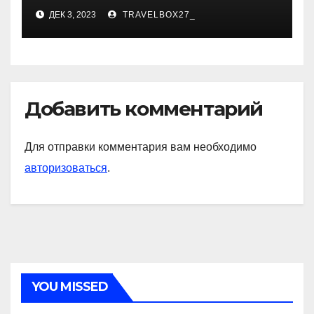
карьера, личная жизнь и
ДЕК 3, 2023
TRAVELBOX27_
знаковые достижения
Добавить комментарий
Для отправки комментария вам необходимо
авторизоваться
.
YOU MISSED