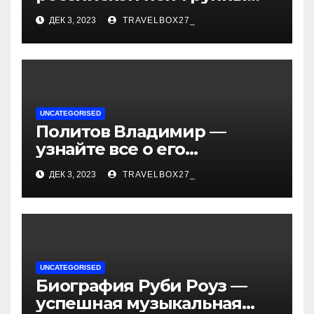
«Иванушки интернешнл»
ДЕК 3, 2023
TRAVELBOX27_
— история успеха, музыка
и судьбы участников
UNCATEGORISED
Политов Владимир —
узнайте все о его
биографии, возрасте и
ДЕК 3, 2023
TRAVELBOX27_
впечатляющих
достижениях!
UNCATEGORISED
Биография Руби Роуз —
успешная музыкальная