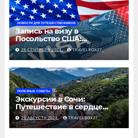
НОВОСТИ ДЛЯ ПУТЕШЕСТВЕННИКОВ
Запись на визу в
Посольство США:
Пошаговое руководство
26 СЕНТЯБРЯ 2024
TRAVELBOX27_
ПОЛЕЗНЫЕ СОВЕТЫ
Экскурсии в Сочи:
Путешествие в сердце
Черноморского курорта
25 АВГУСТА 2024
TRAVELBOX27_