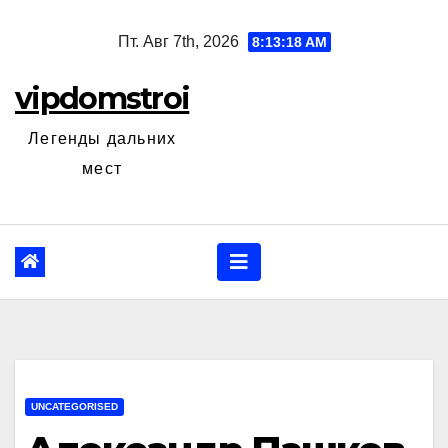
Перейти
Пт. Авг 7th, 2026
8:13:19 AM
к
содержанию
vipdomstroi
Легенды дальних
мест
UNCATEGORISED