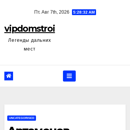
Перейти
Пт. Авг 7th, 2026
5:28:32 AM
к
содержанию
vipdomstroi
Легенды дальних
мест
UNCATEGORISED