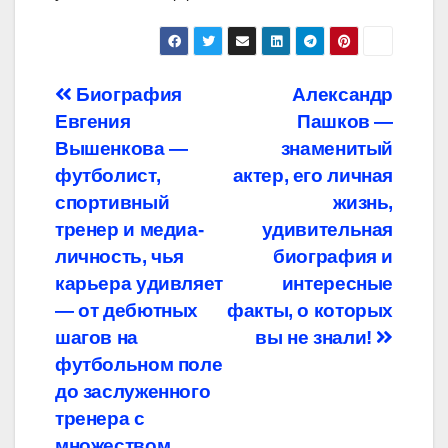
Навигация
Биография
Александр
Евгения
Пашков —
по
Вышенкова —
знаменитый
записям
футболист,
актер, его личная
спортивный
жизнь,
тренер и медиа-
удивительная
личность, чья
биография и
карьера удивляет
интересные
— от дебютных
факты, о которых
шагов на
вы не знали!
футбольном поле
до заслуженного
тренера с
множеством