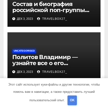
Состав и биография
российской поп-группы
«Иванушки интернешнл»
ДЕК 3, 2023
TRAVELBOX27_
— история успеха, музыка
и судьбы участников
UNCATEGORISED
Политов Владимир —
узнайте все о его
биографии, возрасте и
ДЕК 3, 2023
TRAVELBOX27_
впечатляющих
достижениях!
Этот сайт использует куки-файлы и другие технологии, чтобы
помочь вам в навигации, а также предоставить лучший
пользовательский опыт.
OK
UNCATEGORISED