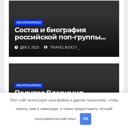
UNCATEGORISED
Состав и биография
российской поп-группы
«Иванушки интернешнл»
ДЕК 3, 2023
TRAVELBOX27_
— история успеха, музыка
и судьбы участников
UNCATEGORISED
Политов Владимир —
узнайте все о его
Этот сайт использует куки-файлы и другие технологии, чтобы
биографии, возрасте и
помочь вам в навигации, а также предоставить лучший
ДЕК 3, 2023
TRAVELBOX27_
впечатляющих
пользовательский опыт.
OK
достижениях!