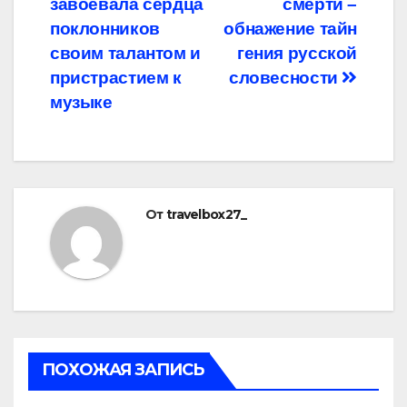
завоевала сердца
смерти –
поклонников
обнажение тайн
своим талантом и
гения русской
пристрастием к
словесности
музыке
От
travelbox27_
ПОХОЖАЯ ЗАПИСЬ