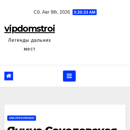
Перейти
Сб. Авг 8th, 2026
3:20:25 AM
к
содержанию
vipdomstroi
Легенды дальних
мест
UNCATEGORISED