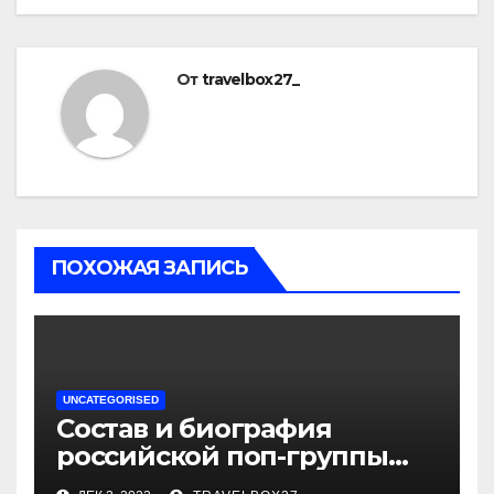
От
travelbox27_
ПОХОЖАЯ ЗАПИСЬ
UNCATEGORISED
Состав и биография
российской поп-группы
«Иванушки интернешнл»