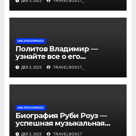
ДЕК 3, 2023
TRAVELBOX27_
— история успеха, музыка
и судьбы участников
UNCATEGORISED
Политов Владимир —
узнайте все о его
биографии, возрасте и
ДЕК 3, 2023
TRAVELBOX27_
впечатляющих
достижениях!
UNCATEGORISED
Биография Руби Роуз —
успешная музыкальная
карьера, личная жизнь и
ДЕК 3, 2023
TRAVELBOX27_