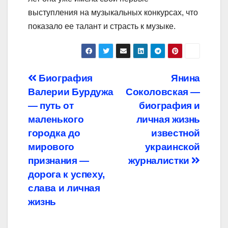
выступления на музыкальных конкурсах, что
показало ее талант и страсть к музыке.
Навигация
Биография
Янина
Валерии Бурдужа
Соколовская —
по
— путь от
биография и
записям
маленького
личная жизнь
городка до
известной
мирового
украинской
признания —
журналистки
дорога к успеху,
слава и личная
жизнь