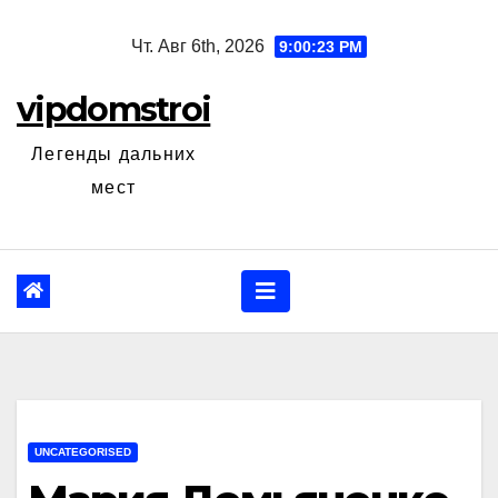
Перейти
Чт. Авг 6th, 2026
9:00:24 PM
к
содержанию
vipdomstroi
Легенды дальних
мест
UNCATEGORISED