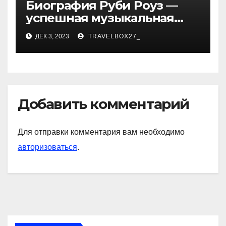
Биография Руби Роуз —
успешная музыкальная
карьера, личная жизнь и
ДЕК 3, 2023
TRAVELBOX27_
знаковые достижения
Добавить комментарий
Для отправки комментария вам необходимо
авторизоваться
.