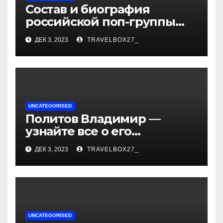
Состав и биография
российской поп-группы
«Иванушки интернешнл»
ДЕК 3, 2023
TRAVELBOX27_
— история успеха, музыка
и судьбы участников
UNCATEGORISED
Политов Владимир —
узнайте все о его
биографии, возрасте и
ДЕК 3, 2023
TRAVELBOX27_
впечатляющих
достижениях!
UNCATEGORISED