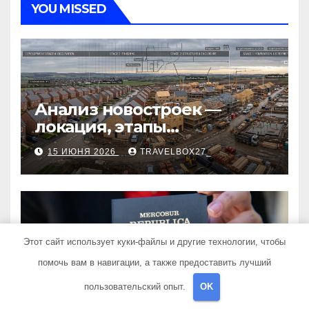
YOU MISSED
Анализ новостроек —
локация, этапы
строительства, проверка
15 ИЮНЯ 2026
TRAVELBOX27_
застройщика, сценарии
оформления сделки и
рыночные ориентиры
Этот сайт использует куки-файлы и другие технологии, чтобы
НОВОСТИ ДЛЯ ПУТЕШЕСТВЕННИКОВ
Как получить гражданство
помочь вам в навигации, а также предоставить лучший
Аргентины: Полное
пользовательский опыт.
OK
руководство
30 СЕНТЯБРЯ 2024
TRAVELBOX27_