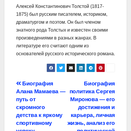
Алексей Константинович Толстой (1817-
1875) был русским писателем, историком,
драматургом и поэтом. Он был членом
знатного рода Толстых и известен своими
произведениями в разных жанрах. В
литературе его считают одним из
основателей русского исторического романа.
Навигация
Биография
Биография
Алана Мамаева —
политика Сергея
по
путь от
Миронова — его
записям
скромного
достижения и
детства к яркому
карьера, личная
спортивному
жизнь, анализ его
успеху
политической