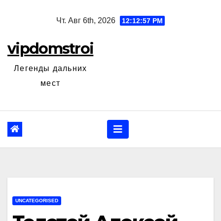
Перейти
Чт. Авг 6th, 2026
12:12:58 PM
к
содержанию
vipdomstroi
Легенды дальних
мест
UNCATEGORISED