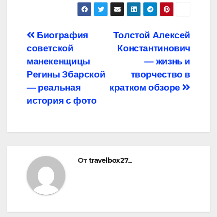
Навигация
Биография
Толстой Алексей
советской
Константинович
по
манекенщицы
— жизнь и
записям
Регины Збарской
творчество в
— реальная
кратком обзоре
история с фото
От
travelbox27_