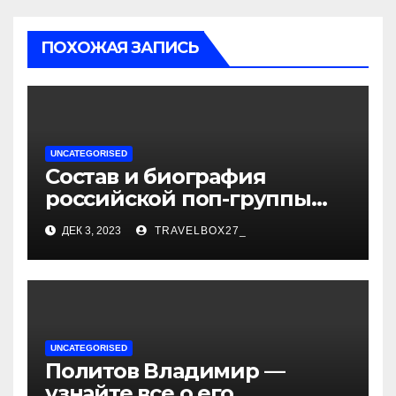
ПОХОЖАЯ ЗАПИСЬ
UNCATEGORISED
Состав и биография
российской поп-группы
«Иванушки интернешнл»
ДЕК 3, 2023
TRAVELBOX27_
— история успеха, музыка
и судьбы участников
UNCATEGORISED
Политов Владимир —
узнайте все о его