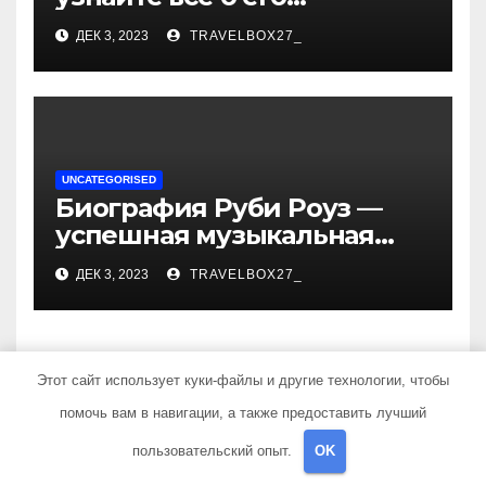
биографии, возрасте и
ДЕК 3, 2023
TRAVELBOX27_
впечатляющих
достижениях!
UNCATEGORISED
Биография Руби Роуз —
успешная музыкальная
карьера, личная жизнь и
ДЕК 3, 2023
TRAVELBOX27_
знаковые достижения
Этот сайт использует куки-файлы и другие технологии, чтобы
Добавить комментарий
помочь вам в навигации, а также предоставить лучший
пользовательский опыт.
OK
Для отправки комментария вам необходимо