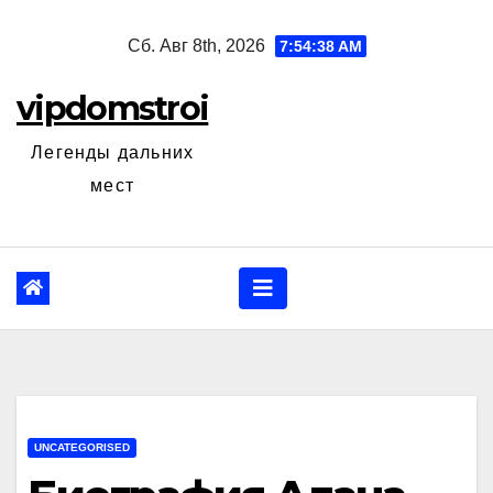
Перейти
Сб. Авг 8th, 2026
7:54:39 AM
к
содержанию
vipdomstroi
Легенды дальних
мест
UNCATEGORISED