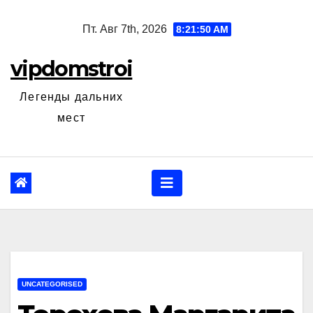
Перейти
Пт. Авг 7th, 2026
8:21:51 AM
к
содержанию
vipdomstroi
Легенды дальних
мест
UNCATEGORISED