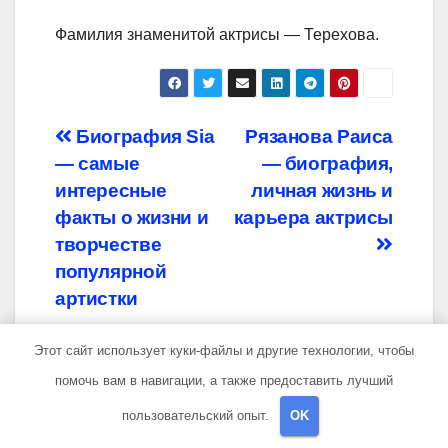
Фамилия знаменитой актрисы — Терехова.
Навигация
Биография Sia
Рязанова Раиса
— самые
— биография,
по
интересные
личная жизнь и
записям
факты о жизни и
карьера актрисы
творчестве
популярной
артистки
Этот сайт использует куки-файлы и другие технологии, чтобы
помочь вам в навигации, а также предоставить лучший
пользовательский опыт.
OK
От
travelbox27_