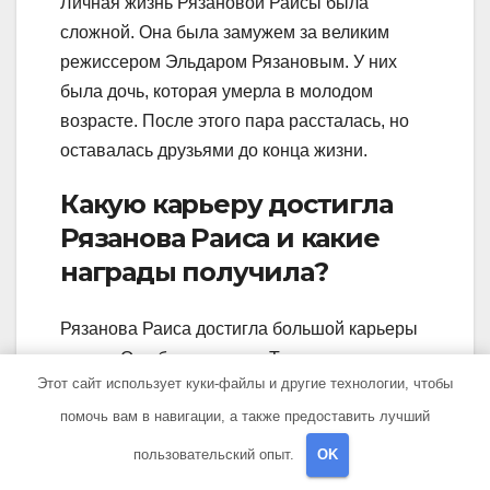
Личная жизнь Рязановой Раисы была
сложной. Она была замужем за великим
режиссером Эльдаром Рязановым. У них
была дочь, которая умерла в молодом
возрасте. После этого пара рассталась, но
оставалась друзьями до конца жизни.
Какую карьеру достигла
Рязанова Раиса и какие
награды получила?
Рязанова Раиса достигла большой карьеры
в кино. Она была членом Театра имени
Этот сайт использует куки-файлы и другие технологии, чтобы
Вахтангова и снялась во многих известных
помочь вам в навигации, а также предоставить лучший
фильмах. За свою работу она получила
много наград, в том числе Национальную
пользовательский опыт.
OK
премию кинематографии «Ника» и