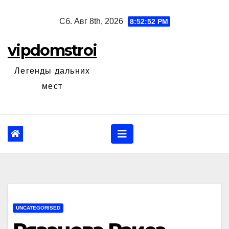
Перейти
Сб. Авг 8th, 2026
8:52:53 PM
к
содержанию
vipdomstroi
Легенды дальних
мест
UNCATEGORISED