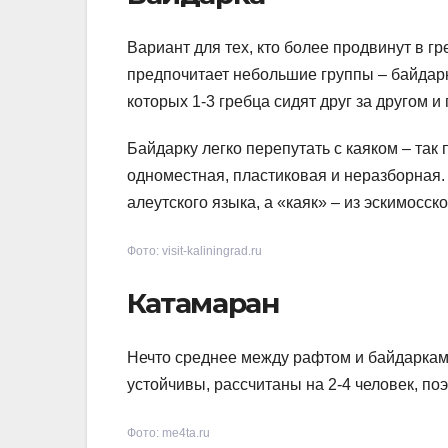
Вариант для тех, кто более продвинут в гре
предпочитает небольшие группы – байдарк
которых 1-3 гребца сидят друг за другом
Байдарку легко перепутать с каяком – так
одноместная, пластиковая и неразборная.
алеутского языка, а «каяк» – из эскимосско
Фото: visit-kaliningrad.ru
Катамаран
Нечто среднее между рафтом и байдаркам
устойчивы, рассчитаны на 2-4 человек, по
Фото: me4ta.ru