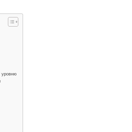
у уровню
я