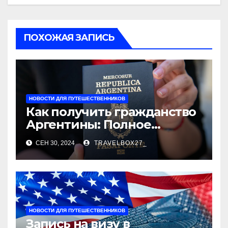
ПОХОЖАЯ ЗАПИСЬ
НОВОСТИ ДЛЯ ПУТЕШЕСТВЕННИКОВ
Как получить гражданство
Аргентины: Полное
руководство
СЕН 30, 2024
TRAVELBOX27_
НОВОСТИ ДЛЯ ПУТЕШЕСТВЕННИКОВ
Запись на визу в