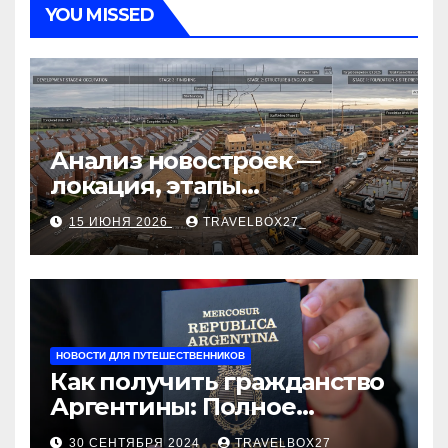
YOU MISSED
Анализ новостроек —
локация, этапы
строительства, проверка
15 ИЮНЯ 2026
TRAVELBOX27_
застройщика, сценарии
оформления сделки и
рыночные ориентиры
НОВОСТИ ДЛЯ ПУТЕШЕСТВЕННИКОВ
Как получить гражданство
Аргентины: Полное
руководство
30 СЕНТЯБРЯ 2024
TRAVELBOX27_