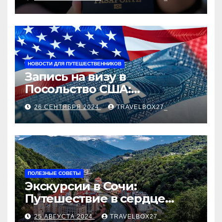
НОВОСТИ ДЛЯ ПУТЕШЕСТВЕННИКОВ
Запись на визу в
Посольство США:
Пошаговое руководство
26 СЕНТЯБРЯ 2024
TRAVELBOX27_
ПОЛЕЗНЫЕ СОВЕТЫ
Экскурсии в Сочи:
Путешествие в сердце
Черноморского курорта
25 АВГУСТА 2024
TRAVELBOX27_