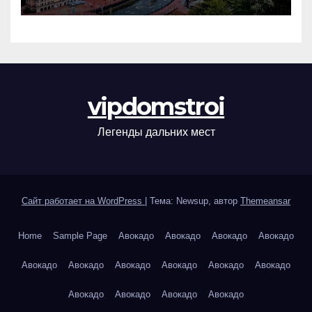
vipdomstroi
Легенды дальних мест
Сайт работает на WordPress
|
Тема: Newsup, автор
Themeansar
Home
Sample Page
Авокадо
Авокадо
Авокадо
Авокадо
Авокадо
Авокадо
Авокадо
Авокадо
Авокадо
Авокадо
Авокадо
Авокадо
Авокадо
Авокадо