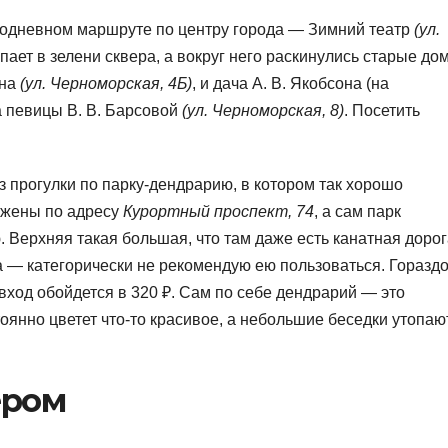
нодневном маршруте по центру города — Зимний театр
(ул.
пает в зелени сквера, а вокруг него раскинулись старые до
йна
(ул. Черноморская, 4Б)
, и дача А. В. Якобсона (на
а певицы В. В. Барсовой
(ул. Черноморская, 8)
. Посетить
з прогулки по парку-дендрарию, в котором так хорошо
ожены по адресу
Курортный проспект, 74
, а сам парк
 Верхняя такая большая, что там даже есть канатная дорог
а — категорически не рекомендую ею пользоваться. Горазд
вход обойдется в 320 ₽. Сам по себе дендрарий — это
оянно цветет что-то красивое, а небольшие беседки утопаю
ером