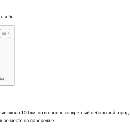
 то я бы…
 бы…
тью около 100 км, но и вполне конкретный небольшой город
мное место на побережье.