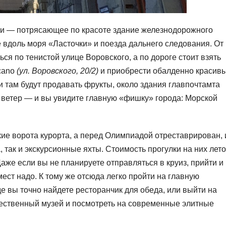
чи — потрясающее по красоте здание железнодорожного
 вдоль моря «Ласточки» и поезда дальнего следования. От
ся по тенистой улице Воровского, а по дороге стоит взять
icano
(ул. Воровского, 20/2)
и приобрести обалденно красив
 и там будут продавать фрукты, около здания главпочтамта
 ветер — и вы увидите главную «фишку» города: Морской
кие ворота курорта, а перед Олимпиадой отреставрирован, 
 так и экскурсионные яхты. Стоимость прогулки на них лет
Даже если вы не планируете отправляться в круиз, прийти и
ест надо. К тому же отсюда легко пройти на главную
 вы точно найдете ресторанчик для обеда, или выйти на
жественный музей и посмотреть на современные элитные