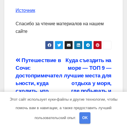
Источник
Спасибо за чтение материалов на нашем
сайте
Навигация
Путешествие в
Куда съездить на
Сочи:
море — ТОП 9 —
по
достопримечател
лучшие места для
записям
ьности, куда
отдыха у моря,
сходить, что
где побывать и
посмотреть
что посетить
Этот сайт использует куки-файлы и другие технологии, чтобы
помочь вам в навигации, а также предоставить лучший
пользовательский опыт.
OK