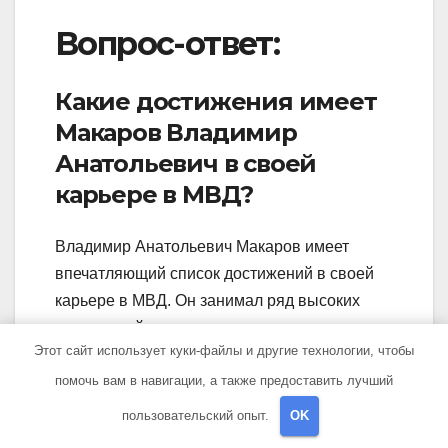
Вопрос-ответ:
Какие достижения имеет
Макаров Владимир
Анатольевич в своей
карьере в МВД?
Владимир Анатольевич Макаров имеет
впечатляющий список достижений в своей
карьере в МВД. Он занимал ряд высоких
должностей, включая начальника полиции в
Этот сайт использует куки-файлы и другие технологии, чтобы
нескольких регионах страны. Он также
помочь вам в навигации, а также предоставить лучший
принимал участие в успешной операции по
ликвидации крупной организованной
пользовательский опыт.
OK
преступной группировки, что принесло ему