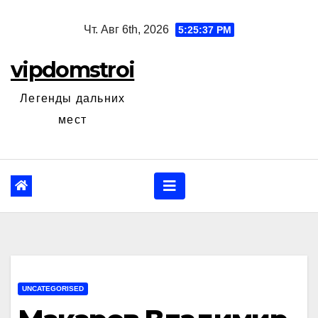
Перейти
Чт. Авг 6th, 2026
5:25:38 PM
к
содержанию
vipdomstroi
Легенды дальних
мест
UNCATEGORISED