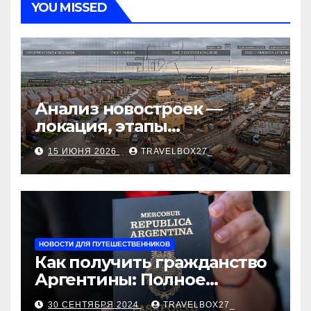
YOU MISSED
Анализ новостроек —
локация, этапы
строительства, проверка
15 ИЮНЯ 2026
TRAVELBOX27_
застройщика, сценарии
оформления сделки и
рыночные ориентиры
НОВОСТИ ДЛЯ ПУТЕШЕСТВЕННИКОВ
Как получить гражданство
Аргентины: Полное
руководство
30 СЕНТЯБРЯ 2024
TRAVELBOX27_