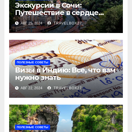
Экскурсии в Сочи:
Путешествие в сердце
Черноморского курорта
АВГ 25, 2024
TRAVELBOX27_
ПОЛЕЗНЫЕ СОВЕТЫ
Визы в Индию: Все, что вам
нужно знать
АВГ 22, 2024
TRAVELBOX27_
ПОЛЕЗНЫЕ СОВЕТЫ