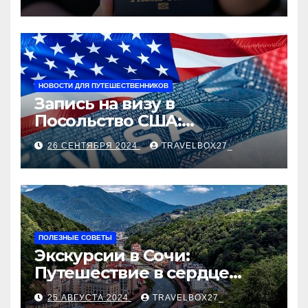
НОВОСТИ ДЛЯ ПУТЕШЕСТВЕННИКОВ
Запись на визу в
Посольство США:
Пошаговое руководство
26 СЕНТЯБРЯ 2024
TRAVELBOX27_
ПОЛЕЗНЫЕ СОВЕТЫ
Экскурсии в Сочи:
Путешествие в сердце
Черноморского курорта
25 АВГУСТА 2024
TRAVELBOX27_