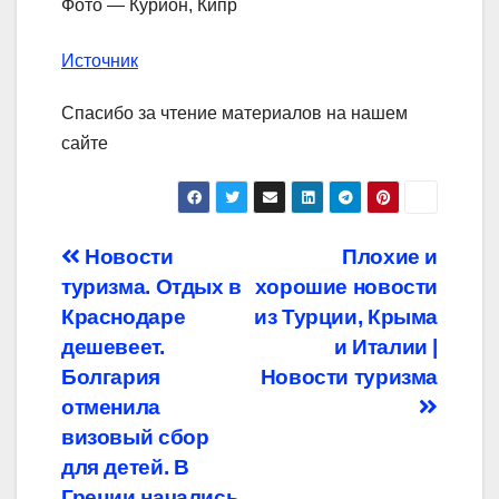
Фото — Курион, Кипр
Источник
Спасибо за чтение материалов на нашем
сайте
Навигация
Новости
Плохие и
туризма. Отдых в
хорошие новости
по
Краснодаре
из Турции, Крыма
записям
дешевеет.
и Италии |
Болгария
Новости туризма
отменила
визовый сбор
для детей. В
Греции начались