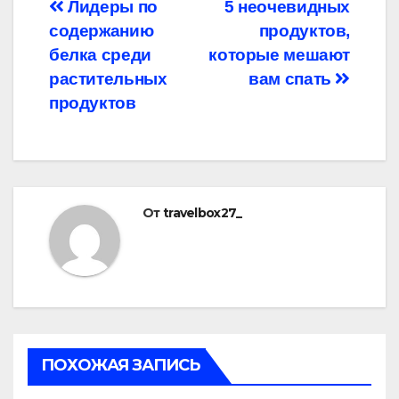
Навигация
Лидеры по
5 неочевидных
содержанию
продуктов,
по
белка среди
которые мешают
записям
растительных
вам спать
продуктов
От
travelbox27_
ПОХОЖАЯ ЗАПИСЬ