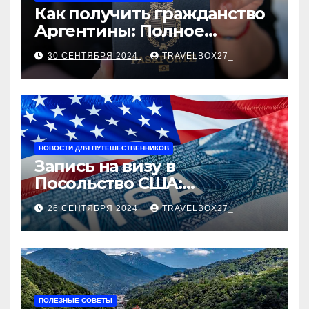
Как получить гражданство
Аргентины: Полное
руководство
30 СЕНТЯБРЯ 2024
TRAVELBOX27_
НОВОСТИ ДЛЯ ПУТЕШЕСТВЕННИКОВ
Запись на визу в
Посольство США:
Пошаговое руководство
26 СЕНТЯБРЯ 2024
TRAVELBOX27_
ПОЛЕЗНЫЕ СОВЕТЫ