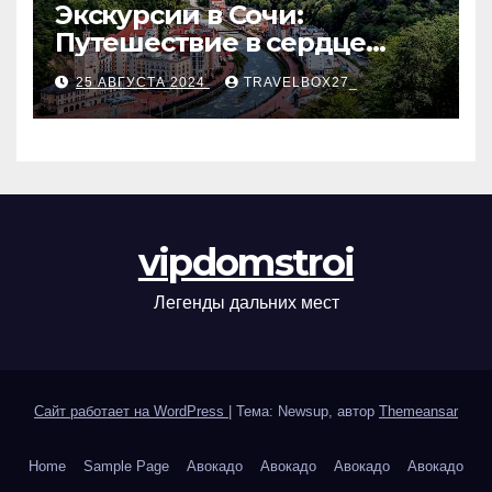
Экскурсии в Сочи:
Путешествие в сердце
Черноморского курорта
25 АВГУСТА 2024
TRAVELBOX27_
vipdomstroi
Легенды дальних мест
Сайт работает на WordPress
|
Тема: Newsup, автор
Themeansar
Home
Sample Page
Авокадо
Авокадо
Авокадо
Авокадо