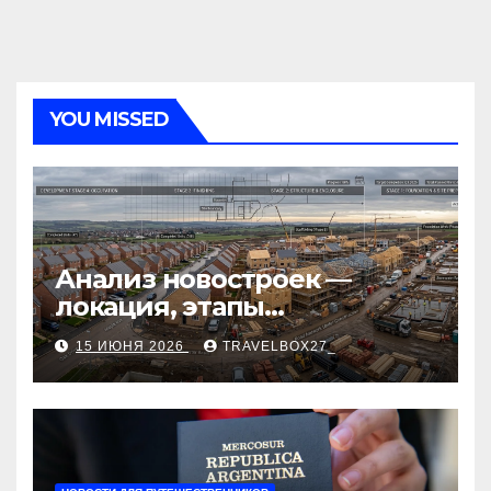
YOU MISSED
Анализ новостроек —
локация, этапы
строительства, проверка
15 ИЮНЯ 2026
TRAVELBOX27_
застройщика, сценарии
оформления сделки и
рыночные ориентиры