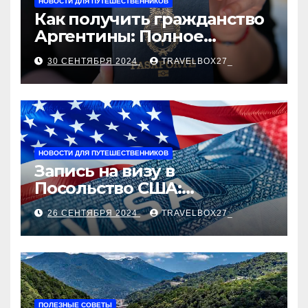
НОВОСТИ ДЛЯ ПУТЕШЕСТВЕННИКОВ
Как получить гражданство
Аргентины: Полное
руководство
30 СЕНТЯБРЯ 2024
TRAVELBOX27_
НОВОСТИ ДЛЯ ПУТЕШЕСТВЕННИКОВ
Запись на визу в
Посольство США:
Пошаговое руководство
26 СЕНТЯБРЯ 2024
TRAVELBOX27_
ПОЛЕЗНЫЕ СОВЕТЫ