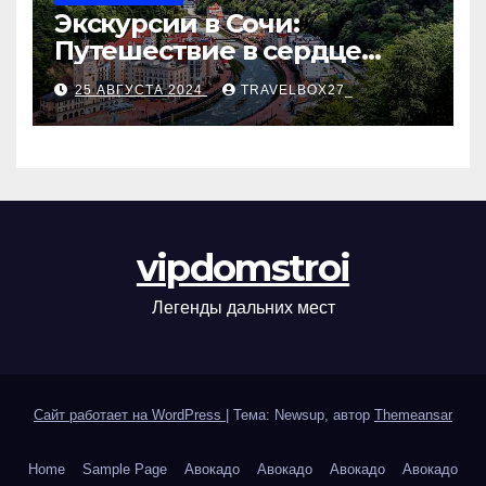
Экскурсии в Сочи:
Путешествие в сердце
Черноморского курорта
25 АВГУСТА 2024
TRAVELBOX27_
vipdomstroi
Легенды дальних мест
Сайт работает на WordPress
|
Тема: Newsup, автор
Themeansar
Home
Sample Page
Авокадо
Авокадо
Авокадо
Авокадо