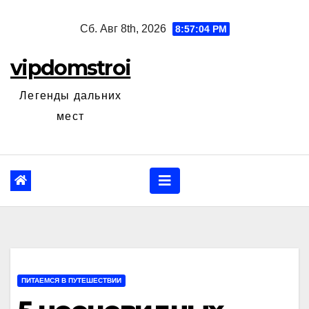
Перейти
Сб. Авг 8th, 2026
8:57:05 PM
к
содержанию
vipdomstroi
Легенды дальних
мест
ПИТАЕМСЯ В ПУТЕШЕСТВИИ