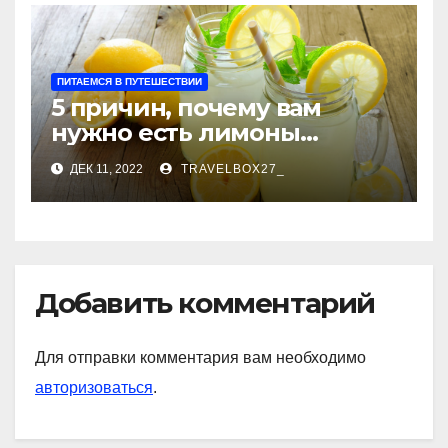
ПИТАЕМСЯ В ПУТЕШЕСТВИИ
5 причин, почему вам
нужно есть лимоны
каждый день
ДЕК 11, 2022
TRAVELBOX27_
Добавить комментарий
Для отправки комментария вам необходимо
авторизоваться
.