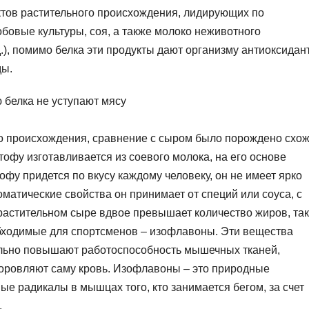
ктов растительного происхождения, лидирующих по
бобовые культуры, соя, а также молоко неживотного
.), помимо белка эти продукты дают организму антиоксидан
ды.
 белка не уступают мясу
о происхождения, сравнение с сыром было порождено схо
офу изготавливается из соевого молока, на его основе
Тофу придется по вкусу каждому человеку, он не имеет ярко
оматические свойства он принимает от специй или соуса, с
 растительном сыре вдвое превышает количество жиров, та
бходимые для спортсменов – изофлавоны. Эти вещества
тельно повышают работоспособность мышечных тканей,
здоровляют саму кровь. Изофлавоны – это природные
е радикалы в мышцах того, кто занимается бегом, за счет
.