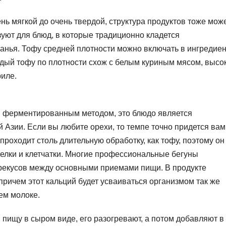
нь мягкой до очень твердой, структура продуктов тоже мож
зуют для блюд, в которые традиционно кладется
занья. Тофу средней плотности можно включать в ингредие
ердый тофу по плотности схож с белым куриным мясом, высо
риле.
ов ферментированным методом, это блюдо является
Азии. Если вы любите орехи, то темпе точно придется вам
 проходит столь длительную обработку, как тофу, поэтому он
елки и клетчатки. Многие профессиональные бегуны
ерекусов между основными приемами пищи. В продукте
причем этот кальций будет усваиваться организмом так же
ьем молоке.
в пищу в сыром виде, его разогревают, а потом добавляют в