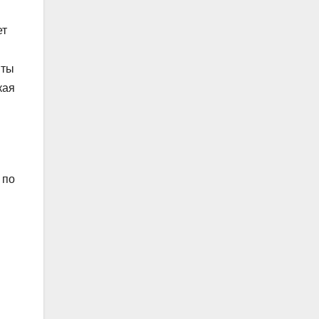
ет
нты
кая
 по