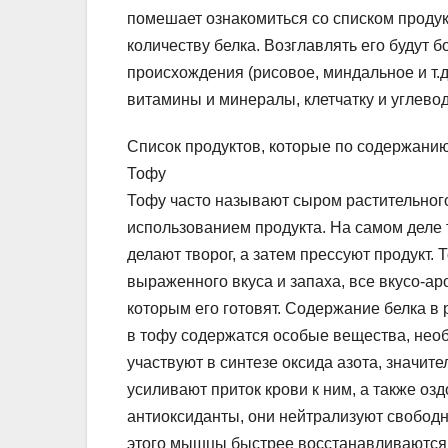
помешает ознакомиться со списком проду
количеству белка. Возглавлять его будут 
происхождения (рисовое, миндальное и т.д
витамины и минералы, клетчатку и углево
Список продуктов, которые по содержанию
Тофу
Тофу часто называют сыром растительног
использованием продукта. На самом деле т
делают творог, а затем прессуют продукт. 
выраженного вкуса и запаха, все вкусо-ар
которым его готовят. Содержание белка в
в тофу содержатся особые вещества, нео
участвуют в синтезе оксида азота, значи
усиливают приток крови к ним, а также о
антиоксиданты, они нейтрализуют свободны
этого мышцы быстрее восстанавливаются