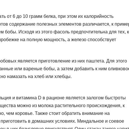
ь от 6 до 10 грамм белка, при этом их калорийность
ртов содержание полезных элементов различается, к пример
 бобы. Исходя из этого фасоль предпочтительна для тех, к
пробежке на полную мощность, а железо способствует
бовых является приготовление из них паштета. Для этого
анные или вареные бобы, а затем добавить к ним оливково
жно намазать на хлеб или хлебцы.
льция и витамина D в рационе является залогом быстроты
ещества можно из молока растительного происхождения, к
но, чем коровье. Также стоит обратить внимание на
 приготовить в домашних условиях. Миндальное и соевое
он в них безусловно присутствует. Один стакан такого напи