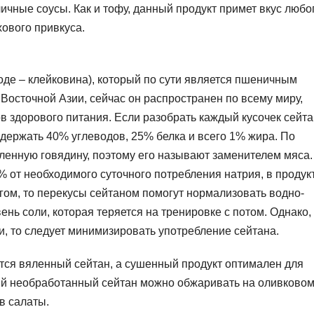
ичные соусы. Как и тофу, данный продукт примет вкус любо
хового привкуса.
оде – клейковина), который по сути является пшеничным
Восточной Азии, сейчас он распространен по всему миру,
в здорового питания. Если разобрать каждый кусочек сейт
содержать 40% углеводов, 25% белка и всего 1% жира. По
ленную говядину, поэтому его называют заменителем мяса.
 от необходимого суточного потребления натрия, в продук
егом, то перекусы сейтаном помогут нормализовать водно-
ень соли, которая теряется на тренировке с потом. Однако,
и, то следует минимизировать употребление сейтана.
ется вяленный сейтан, а сушенный продукт оптимален для
ый необработанный сейтан можно обжаривать на оливково
в салаты.