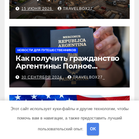
строительства, проверка
15 ИЮНЯ 2026
TRAVELBOX27_
застройщика, сценарии
оформления сделки и
рыночные ориентиры
НОВОСТИ ДЛЯ ПУТЕШЕСТВЕННИКОВ
Как получить гражданство
Аргентины: Полное
руководство
30 СЕНТЯБРЯ 2024
TRAVELBOX27_
Этот сайт использует куки-файлы и другие технологии, чтобы
помочь вам в навигации, а также предоставить лучший
НОВОСТИ ДЛЯ ПУТЕШЕСТВЕННИКОВ
Запись на визу в
пользовательский опыт.
OK
Посольство США: