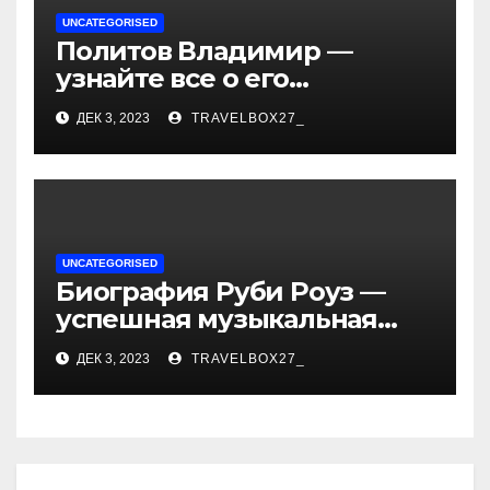
UNCATEGORISED
Политов Владимир —
узнайте все о его
биографии, возрасте и
ДЕК 3, 2023
TRAVELBOX27_
впечатляющих
достижениях!
UNCATEGORISED
Биография Руби Роуз —
успешная музыкальная
карьера, личная жизнь и
ДЕК 3, 2023
TRAVELBOX27_
знаковые достижения