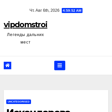
Перейти
Чт. Авг 6th, 2026
4:59:53 AM
к
содержанию
vipdomstroi
Легенды дальних
мест
UNCATEGORISED