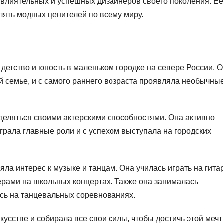
 влиятельных и успешных дизайнеров своего поколения. Ее
ять модных ценителей по всему миру.
детство и юность в маленьком городке на севере России. 
семье, и с самого раннего возраста проявляла необычны
деляться своими актерскими способностями. Она активно
грала главные роли и с успехом выступала на городских
ла интерес к музыке и танцам. Она училась играть на гита
мерами на школьных концертах. Также она занималась
сь на танцевальных соревнованиях.
скусстве и собирала все свои силы, чтобы достичь этой мечт