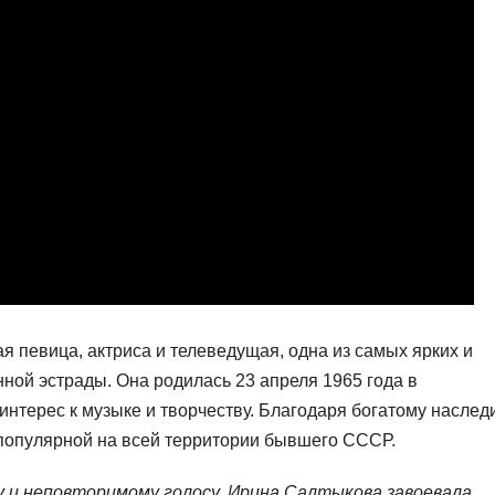
я певица, актриса и телеведущая, одна из самых ярких и
ной эстрады. Она родилась 23 апреля 1965 года в
интерес к музыке и творчеству. Благодаря богатому наслед
популярной на всей территории бывшего СССР.
у и неповторимому голосу, Ирина Салтыкова завоевала