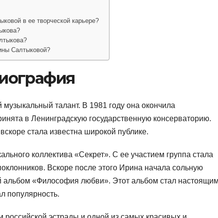
ыковой в ее творческой карьере?
ыкова?
лтыкова?
рины Салтыковой?
биография
музыкальный талант. В 1981 году она окончила
ринята в Ленинградскую государственную консерваторию.
вскоре стала известна широкой публике.
ального коллектива «Секрет». С ее участием группа стала
оклонников. Вскоре после этого Ирина начала сольную
й альбом «Философия любви». Этот альбом стал настоящи
ал популярность.
 российской эстрады и одной из самых красивых и