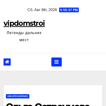
Перейти
Сб. Авг 8th, 2026
5:55:38 PM
к
содержанию
vipdomstroi
Легенды дальних
мест
UNCATEGORISED