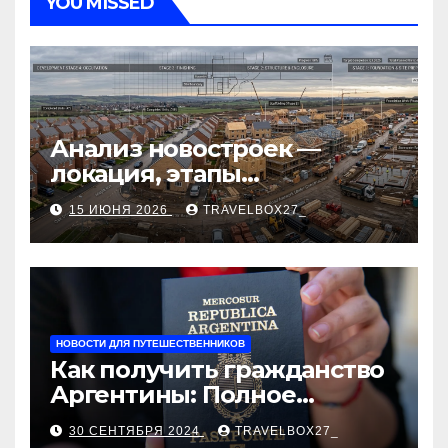
YOU MISSED
Анализ новостроек —
локация, этапы
строительства, проверка
15 ИЮНЯ 2026
TRAVELBOX27_
застройщика, сценарии
оформления сделки и
рыночные ориентиры
НОВОСТИ ДЛЯ ПУТЕШЕСТВЕННИКОВ
Как получить гражданство
Аргентины: Полное
руководство
30 СЕНТЯБРЯ 2024
TRAVELBOX27_