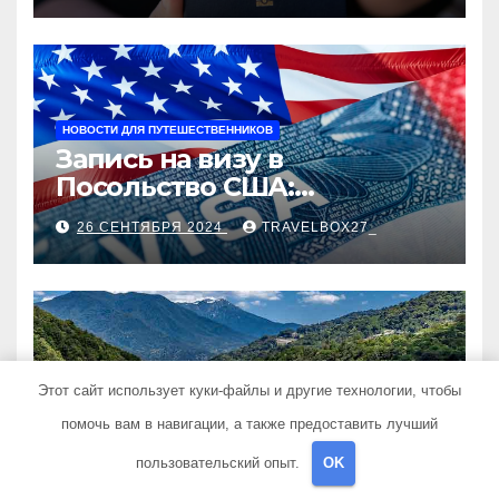
НОВОСТИ ДЛЯ ПУТЕШЕСТВЕННИКОВ
Запись на визу в
Посольство США:
Пошаговое руководство
26 СЕНТЯБРЯ 2024
TRAVELBOX27_
ПОЛЕЗНЫЕ СОВЕТЫ
Этот сайт использует куки-файлы и другие технологии, чтобы
Экскурсии в Сочи:
помочь вам в навигации, а также предоставить лучший
Путешествие в сердце
Черноморского курорта
пользовательский опыт.
OK
25 АВГУСТА 2024
TRAVELBOX27_