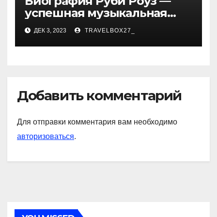
Биография Руби Роуз —
успешная музыкальная
карьера, личная жизнь и
ДЕК 3, 2023
TRAVELBOX27_
знаковые достижения
Добавить комментарий
Для отправки комментария вам необходимо
авторизоваться
.