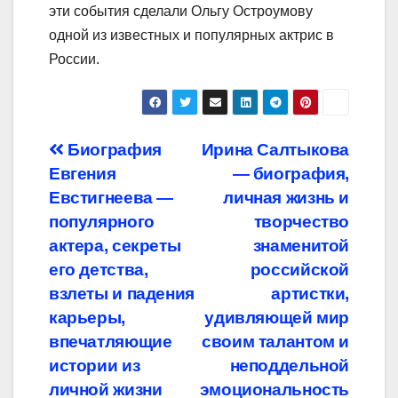
эти события сделали Ольгу Остроумову
одной из известных и популярных актрис в
России.
Навигация
Биография
Ирина Салтыкова
Евгения
— биография,
по
Евстигнеева —
личная жизнь и
записям
популярного
творчество
актера, секреты
знаменитой
его детства,
российской
взлеты и падения
артистки,
карьеры,
удивляющей мир
впечатляющие
своим талантом и
истории из
неподдельной
личной жизни
эмоциональность