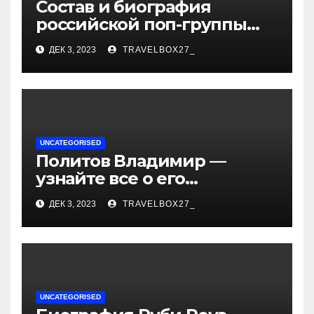
Состав и биография
российской поп-группы
«Иванушки интернешнл»
ДЕК 3, 2023
TRAVELBOX27_
— история успеха, музыка
и судьбы участников
UNCATEGORISED
Политов Владимир —
узнайте все о его
биографии, возрасте и
ДЕК 3, 2023
TRAVELBOX27_
впечатляющих
достижениях!
UNCATEGORISED