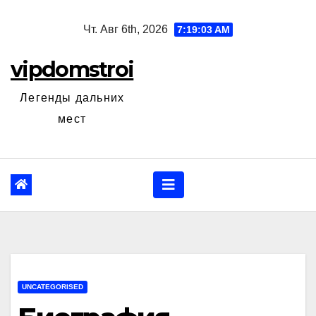
Перейти
Чт. Авг 6th, 2026
7:19:04 AM
к
содержанию
vipdomstroi
Легенды дальних
мест
UNCATEGORISED