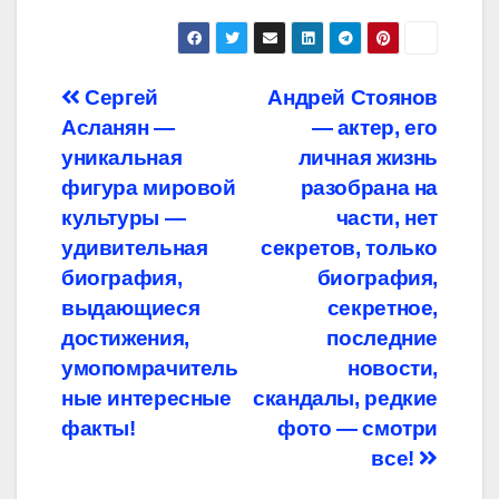
Навигация
Сергей
Андрей Стоянов
Асланян —
— актер, его
по
уникальная
личная жизнь
записям
фигура мировой
разобрана на
культуры —
части, нет
удивительная
секретов, только
биография,
биография,
выдающиеся
секретное,
достижения,
последние
умопомрачитель
новости,
ные интересные
скандалы, редкие
факты!
фото — смотри
все!