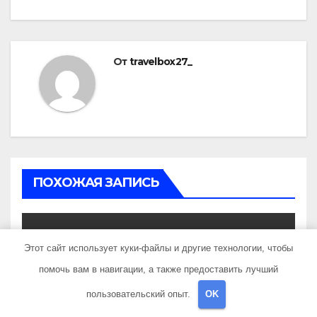
От
travelbox27_
ПОХОЖАЯ ЗАПИСЬ
Этот сайт использует куки-файлы и другие технологии, чтобы
UNCATEGORISED
помочь вам в навигации, а также предоставить лучший
Состав и биография
пользовательский опыт.
OK
российской поп-группы