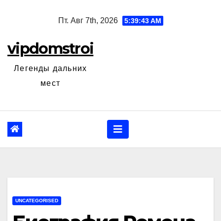
Перейти
Пт. Авг 7th, 2026
5:39:44 AM
к
содержанию
vipdomstroi
Легенды дальних
мест
UNCATEGORISED