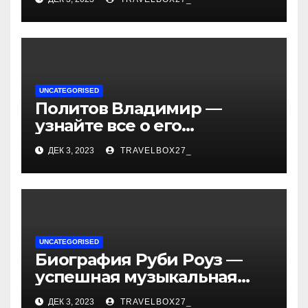
— история успеха, музыка
и судьбы участников
UNCATEGORISED
Политов Владимир —
узнайте все о его
биографии, возрасте и
ДЕК 3, 2023
TRAVELBOX27_
впечатляющих
достижениях!
UNCATEGORISED
Биография Руби Роуз —
успешная музыкальная
карьера, личная жизнь и
ДЕК 3, 2023
TRAVELBOX27_