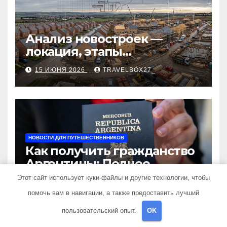
Анализ новостроек —
локация, этапы
строительства, проверка
15 ИЮНЯ 2026
TRAVELBOX27_
застройщика, сценарии
оформления сделки и
рыночные ориентиры
НОВОСТИ ДЛЯ ПУТЕШЕСТВЕННИКОВ
Как получить гражданство
Аргентины: Полное
руководство
Этот сайт использует куки-файлы и другие технологии, чтобы
30 СЕНТЯБРЯ 2024
TRAVELBOX27_
помочь вам в навигации, а также предоставить лучший
пользовательский опыт.
OK