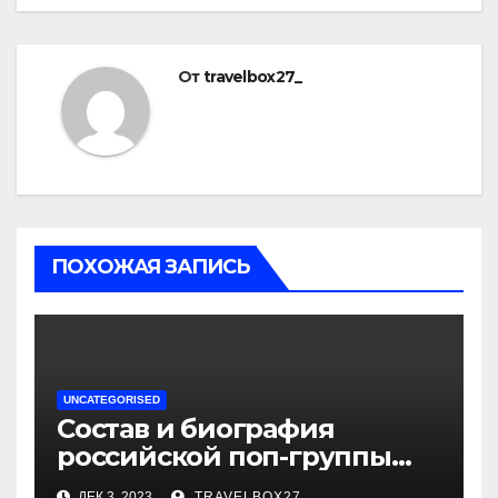
От
travelbox27_
ПОХОЖАЯ ЗАПИСЬ
UNCATEGORISED
Состав и биография
российской поп-группы
«Иванушки интернешнл»
ДЕК 3, 2023
TRAVELBOX27_