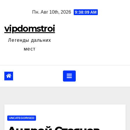
Перейти
Пн. Авг 10th, 2026
9:38:10 AM
к
содержанию
vipdomstroi
Легенды дальних
мест
UNCATEGORISED