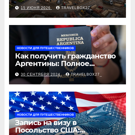
строительства, проверка
15 ИЮНЯ 2026
TRAVELBOX27_
застройщика, сценарии
оформления сделки и
рыночные ориентиры
НОВОСТИ ДЛЯ ПУТЕШЕСТВЕННИКОВ
Как получить гражданство
Аргентины: Полное
руководство
30 СЕНТЯБРЯ 2024
TRAVELBOX27_
НОВОСТИ ДЛЯ ПУТЕШЕСТВЕННИКОВ
Запись на визу в
Посольство США: