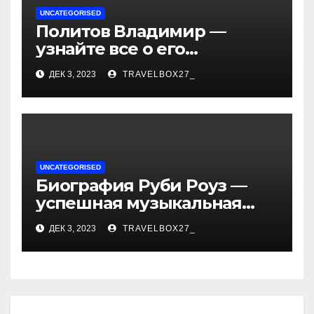
UNCATEGORISED
Политов Владимир —
узнайте все о его
биографии, возрасте и
ДЕК 3, 2023
TRAVELBOX27_
впечатляющих
достижениях!
UNCATEGORISED
Биография Руби Роуз —
успешная музыкальная
карьера, личная жизнь и
ДЕК 3, 2023
TRAVELBOX27_
знаковые достижения