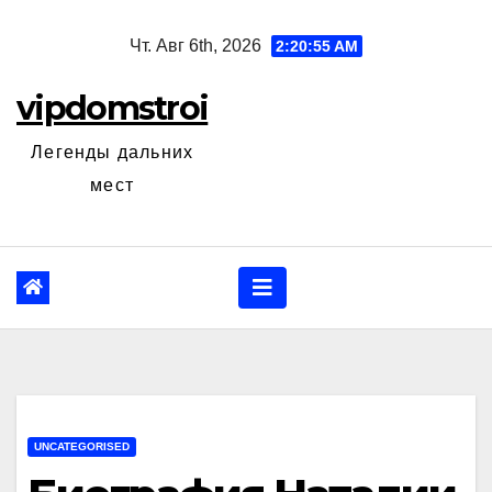
Перейти
Чт. Авг 6th, 2026
2:20:56 AM
к
содержанию
vipdomstroi
Легенды дальних
мест
UNCATEGORISED