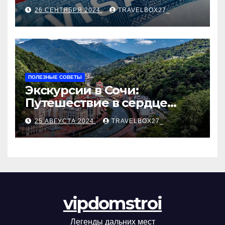
Пошаговое руководство
26 СЕНТЯБРЯ 2024
TRAVELBOX27_
ПОЛЕЗНЫЕ СОВЕТЫ
Экскурсии в Сочи:
Путешествие в сердце
Черноморского курорта
25 АВГУСТА 2024
TRAVELBOX27_
vipdomstroi
Легенды дальних мест