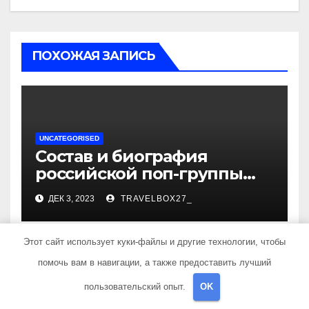
ПОХОЖАЯ ЗАПИСЬ
UNCATEGORISED
Состав и биография
российской поп-группы
«Иванушки интернешнл»
ДЕК 3, 2023
TRAVELBOX27_
— история успеха, музыка
и судьбы участников
Этот сайт использует куки-файлы и другие технологии, чтобы
помочь вам в навигации, а также предоставить лучший
пользовательский опыт.
OK
UNCATEGORISED
Политов Владимир —