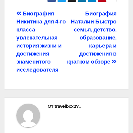
Навигация
Биография
Биография
Никитина для 4-го
Наталии Быстро
по
класса —
— семья, детство,
записям
увлекательная
образование,
история жизни и
карьера и
достижения
достижения в
знаменитого
кратком обзоре
исследователя
От
travelbox27_