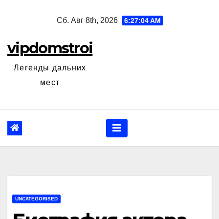
Перейти
Сб. Авг 8th, 2026
6:27:05 AM
к
содержанию
vipdomstroi
Легенды дальних
мест
UNCATEGORISED