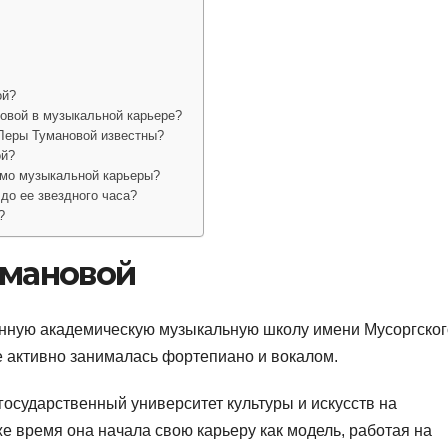
ой?
овой в музыкальной карьере?
 Леры Тумановой известны?
ой?
мо музыкальной карьеры?
до ее звездного часа?
?
умановой
енную академическую музыкальную школу имени Мусоргског
же активно занималась фортепиано и вокалом.
государственный университет культуры и искусств на
же время она начала свою карьеру как модель, работая на