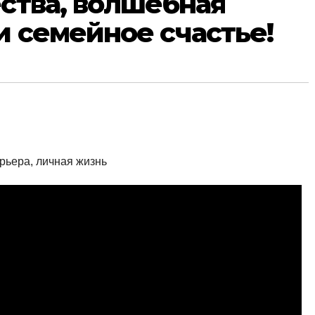
ества, волшебная
и семейное счастье!