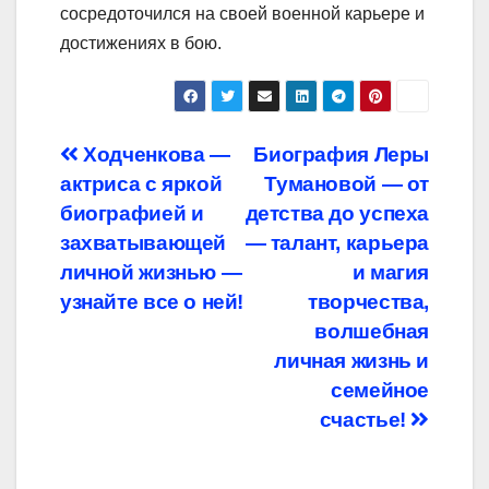
сосредоточился на своей военной карьере и
достижениях в бою.
Навигация
Ходченкова —
Биография Леры
актриса с яркой
Тумановой — от
по
биографией и
детства до успеха
записям
захватывающей
— талант, карьера
личной жизнью —
и магия
узнайте все о ней!
творчества,
волшебная
личная жизнь и
семейное
счастье!