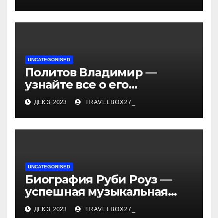
— история успеха, музыка
и судьбы участников
UNCATEGORISED
Политов Владимир —
узнайте все о его
биографии, возрасте и
ДЕК 3, 2023
TRAVELBOX27_
впечатляющих
достижениях!
UNCATEGORISED
Биография Руби Роуз —
успешная музыкальная
карьера, личная жизнь и
ДЕК 3, 2023
TRAVELBOX27_
знаковые достижения