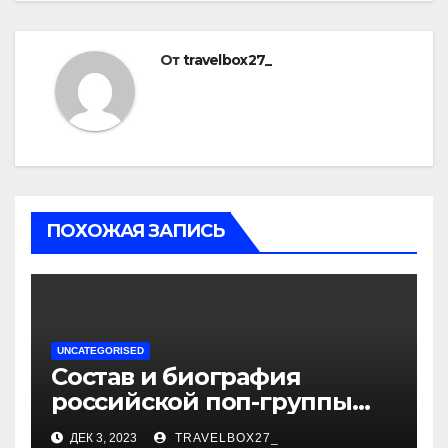
От
travelbox27_
ПОХОЖАЯ ЗАПИСЬ
UNCATEGORISED
Состав и биография
российской поп-группы
«Иванушки интернешнл»
ДЕК 3, 2023
TRAVELBOX27_