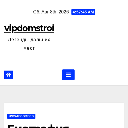
Перейти
Сб. Авг 8th, 2026
4:57:46 AM
к
содержанию
vipdomstroi
Легенды дальних
мест
UNCATEGORISED