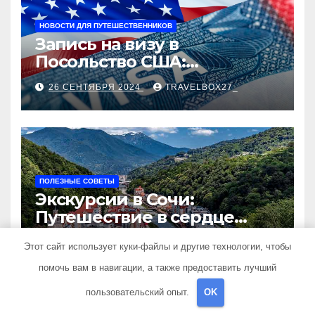
НОВОСТИ ДЛЯ ПУТЕШЕСТВЕННИКОВ
Запись на визу в
Посольство США:
Пошаговое руководство
26 СЕНТЯБРЯ 2024
TRAVELBOX27_
ПОЛЕЗНЫЕ СОВЕТЫ
Экскурсии в Сочи:
Путешествие в сердце
Черноморского курорта
25 АВГУСТА 2024
TRAVELBOX27_
Этот сайт использует куки-файлы и другие технологии, чтобы
помочь вам в навигации, а также предоставить лучший
пользовательский опыт.
OK