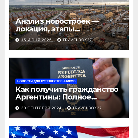
Анализ новостроек —
локация, этапы
строительства, проверка
15 ИЮНЯ 2026
TRAVELBOX27_
застройщика, сценарии
оформления сделки и
рыночные ориентиры
НОВОСТИ ДЛЯ ПУТЕШЕСТВЕННИКОВ
Как получить гражданство
Аргентины: Полное
руководство
30 СЕНТЯБРЯ 2024
TRAVELBOX27_