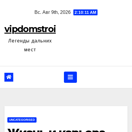
Перейти
Вс. Авг 9th, 2026
2:10:12 AM
к
содержанию
vipdomstroi
Легенды дальних
мест
UNCATEGORISED