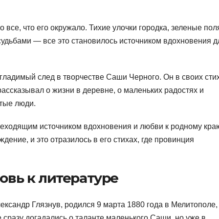
 все, что его окружало. Тихие улочки городка, зеленые пол
 судьбами — все это становилось источником вдохновения д
ладимый след в творчестве Саши Черного. Он в своих сти
ассказывал о жизни в деревне, о маленьких радостях и
стые люди.
реходящим источником вдохновения и любви к родному кра
дение, и это отразилось в его стихах, где провинция
овь к литературе
ксандр Глязнув, родился 9 марта 1880 года в Мелитополе,
е сразу догадались о таланте маленького Саши, но уже в