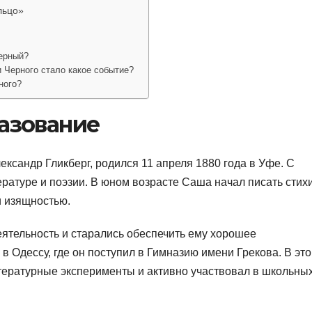
льцо»
ерный?
Черного стало какое событие?
ного?
азование
ксандр Гликберг, родился 11 апреля 1880 года в Уфе. С
ературе и поэзии. В юном возрасте Саша начал писать стихи
и изящностью.
ятельность и старались обеспечить ему хорошее
в Одессу, где он поступил в Гимназию имени Грекова. В эт
тературные эксперименты и активно участвовал в школьны