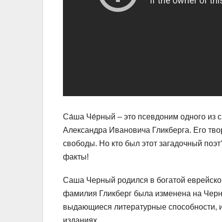
Са́ша Че́рный – это псевдоним одного из 
Александра Ивановича Гликберга. Его тв
свободы. Но кто был этот загадочный поэт
факты!
Саша Черный родился в богатой еврейской
фамилия Гликберг была изменена на Черны
выдающиеся литературные способности, и 
изданиях.