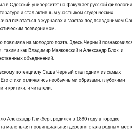
л в Одесский университет на факультет русской филологии
итературе и стал активным участником студенческих
 начал печататься в журналах и газетах под псевдонимом С
оэтическим псевдонимом.
о повлияла на молодого поэта. Здесь Черный познакомился
, такими как Владимир Маяковский и Александр Блок, и
жественных объединений.
ескому потенциалу Саша Черный стал одним из самых
. Его стихи отличались необычными образами, глубокими
 и критики, и читатели.
о Александр Гликберг, родился в 1880 году в городке
Эта маленькая провинциальная деревня стала родным мес