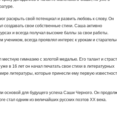
ратуре.
мог раскрыть свой потенциал и развить любовь к слову. Он
чал создавать свои собственные стихи. Саша активно
урсах и всегда получал высокие баллы за свои работы.
учеником, всегда проявлял интерес к урокам и старатель
л местную гимназию с золотой медалью. Его талант и страст
уже в 16 лет он начал печатать свои стихи в литературных
мире литературы, которые принесли ему первую известност
ли основой для будущего успеха Саши Черного. Он продол
оге стал одним из величайших русских поэтов XX века.