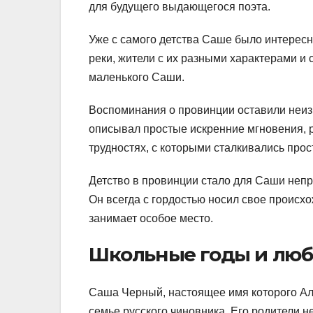
для будущего выдающегося поэта.
Уже с самого детства Саше было интересно
реки, жители с их разными характерами и
маленького Саши.
Воспоминания о провинции оставили неизг
описывал простые искренние мгновения, р
трудностях, с которыми сталкивались про
Детство в провинции стало для Саши неп
Он всегда с гордостью носил свое происхож
занимает особое место.
Школьные годы и люб
Саша Черный, настоящее имя которого Але
семье русского чиновника. Его родители н