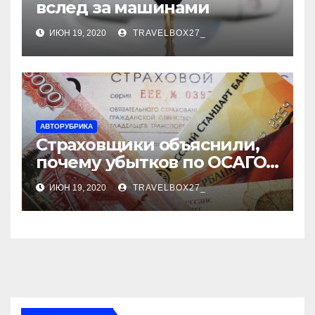
вслед за машинами
ИЮН 19, 2020
TRAVELBOX27_
АВТОРУБРИКА
Страховщики объяснили,
почему убытков по ОСАГО
стало меньше
ИЮН 19, 2020
TRAVELBOX27_