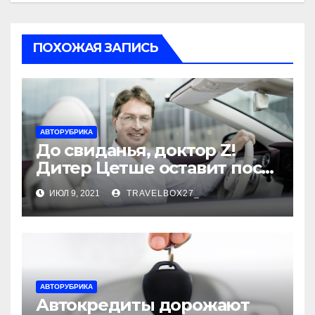
ПОХОЖАЯ ЗАПИСЬ
АВТОРУБРИКА
До свиданья, доктор Z!
Дитер Цетше оставит пост
главы концерна Daimler
ИЮЛ 9, 2021
TRAVELBOX27_
АВТОРУБРИКА
Автокредиты дорожают