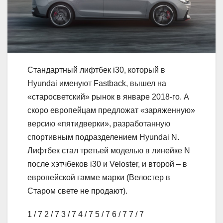
Стандартный лифтбек i30, который в
Hyundai именуют Fastback, вышел на
«старосветский» рынок в январе 2018-го. А
скоро европейцам предложат «заряженную»
версию «пятидверки», разработанную
спортивным подразделением Hyundai N.
Лифтбек стал третьей моделью в линейке N
после хэтчбеков i30 и Veloster, и второй – в
европейской гамме марки (Велостер в
Старом свете не продают).
1
/ 7
2
/ 7
3
/ 7
4
/ 7
5
/ 7
6
/ 7
7
/ 7