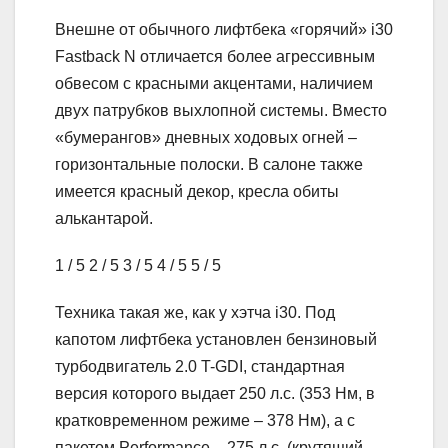
Внешне от обычного лифтбека «горячий» i30
Fastback N отличается более агрессивным
обвесом с красными акцентами, наличием
двух патрубков выхлопной системы. Вместо
«бумерангов» дневных ходовых огней –
горизонтальные полоски. В салоне также
имеется красный декор, кресла обиты
алькантарой.
1
/ 5
2
/ 5
3
/ 5
4
/ 5
5
/ 5
Техника такая же, как у хэтча i30. Под
капотом лифтбека установлен бензиновый
турбодвигатель 2.0 T-GDI, стандартная
версия которого выдает 250 л.с. (353 Нм, в
кратковременном режиме – 378 Нм), а с
пакетом Performance – 275 л.с. (крутящий