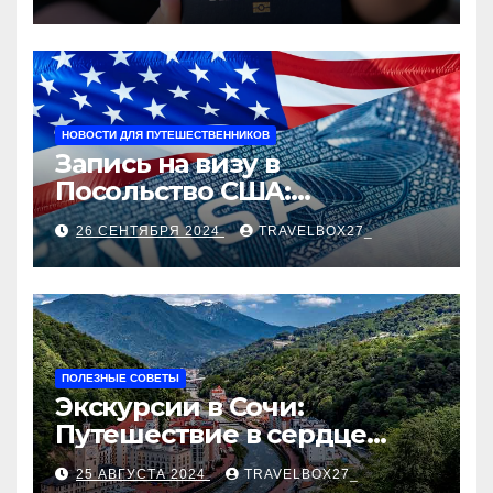
НОВОСТИ ДЛЯ ПУТЕШЕСТВЕННИКОВ
Запись на визу в
Посольство США:
Пошаговое руководство
26 СЕНТЯБРЯ 2024
TRAVELBOX27_
ПОЛЕЗНЫЕ СОВЕТЫ
Экскурсии в Сочи:
Путешествие в сердце
Черноморского курорта
25 АВГУСТА 2024
TRAVELBOX27_