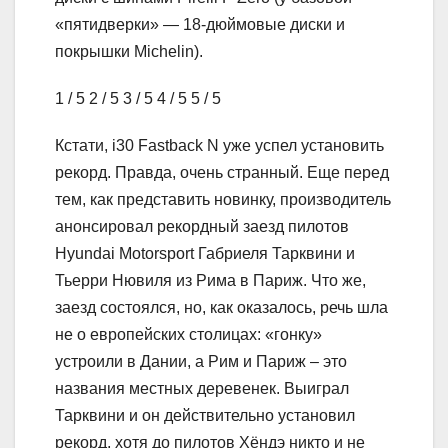
«пятидверки» — 18-дюймовые диски и
покрышки Michelin).
1
/ 5
2
/ 5
3
/ 5
4
/ 5
5
/ 5
Кстати, i30 Fastback N уже успел установить
рекорд. Правда, очень странный. Еще перед
тем, как представить новинку, производитель
анонсировал рекордный заезд пилотов
Hyundai Motorsport Габриеля Тарквини и
Тьерри Нювиля из Рима в Париж. Что же,
заезд состоялся, но, как оказалось, речь шла
не о европейских столицах: «гонку»
устроили в Дании, а Рим и Париж – это
названия местных деревенек. Выиграл
Тарквини и он действительно установил
рекорд, хотя до пилотов Хёндэ никто и не