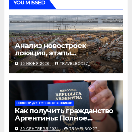
YOU MISSED
Анализ новостроек —
локация, этапы
строительства, проверка
15 ИЮНЯ 2026
TRAVELBOX27_
застройщика, сценарии
оформления сделки и
рыночные ориентиры
НОВОСТИ ДЛЯ ПУТЕШЕСТВЕННИКОВ
Как получить гражданство
Аргентины: Полное
руководство
30 СЕНТЯБРЯ 2024
TRAVELBOX27_