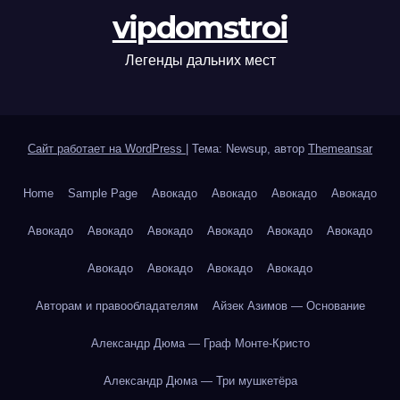
vipdomstroi
Легенды дальних мест
Сайт работает на WordPress
|
Тема: Newsup, автор
Themeansar
Home
Sample Page
Авокадо
Авокадо
Авокадо
Авокадо
Авокадо
Авокадо
Авокадо
Авокадо
Авокадо
Авокадо
Авокадо
Авокадо
Авокадо
Авокадо
Авторам и правообладателям
Айзек Азимов — Основание
Александр Дюма — Граф Монте-Кристо
Александр Дюма — Три мушкетёра