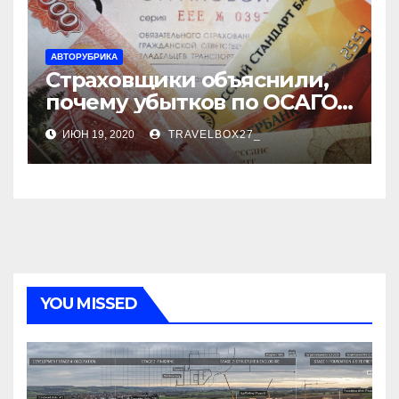
АВТОРУБРИКА
Страховщики объяснили,
почему убытков по ОСАГО
стало меньше
ИЮН 19, 2020
TRAVELBOX27_
YOU MISSED