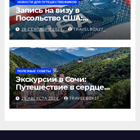
НОВОСТИ ДЛЯ ПУТЕШЕСТВЕННИКОВ
Запись на визу в
Посольство США:
Пошаговое руководство
26 СЕНТЯБРЯ 2024
TRAVELBOX27_
ПОЛЕЗНЫЕ СОВЕТЫ
Экскурсии в Сочи:
Путешествие в сердце
Черноморского курорта
25 АВГУСТА 2024
TRAVELBOX27_