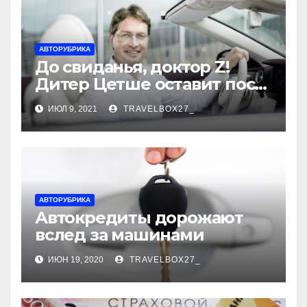
АВТОРУБРИКА
До свиданья, доктор Z!
Дитер Цетше оставит пост
главы концерна Daimler
ИЮЛ 9, 2021
TRAVELBOX27_
АВТОРУБРИКА
Автокредиты дорожают
вслед за машинами
ИЮН 19, 2020
TRAVELBOX27_