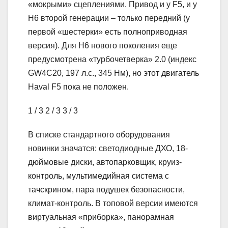
«мокрыми» сцеплениями. Привод и у F5, и у
H6 второй генерации – только передний (у
первой «шестерки» есть полноприводная
версия). Для H6 нового поколения еще
предусмотрена «турбочетверка» 2.0 (индекс
GW4C20, 197 л.с., 345 Нм), но этот двигатель
Haval F5 пока не положен.
1
/ 3
2
/ 3
3
/ 3
В списке стандартного оборудования
новинки значатся: светодиодные ДХО, 18-
дюймовые диски, автопарковщик, круиз-
контроль, мультимедийная система с
тачскрином, пара подушек безопасности,
климат-контроль. В топовой версии имеются
виртуальная «приборка», панорамная