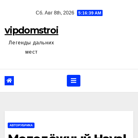
Перейти
Сб. Авг 8th, 2026
5:16:41 AM
к
содержанию
vipdomstroi
Легенды дальних
мест
АВТОРУБРИКА