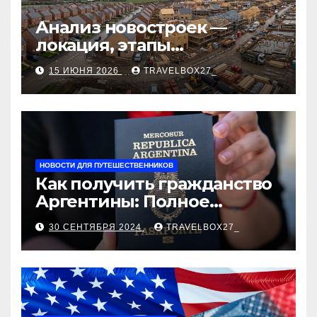
Анализ новостроек —
локация, этапы
строительства, проверка
15 ИЮНЯ 2026
TRAVELBOX27_
застройщика, сценарии
оформления сделки и
рыночные ориентиры
НОВОСТИ ДЛЯ ПУТЕШЕСТВЕННИКОВ
Как получить гражданство
Аргентины: Полное
руководство
30 СЕНТЯБРЯ 2024
TRAVELBOX27_