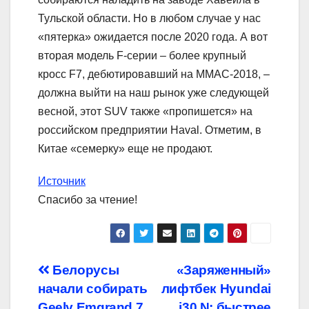
Тульской области. Но в любом случае у нас
«пятерка» ожидается после 2020 года. А вот
вторая модель F-серии – более крупный
кросс F7, дебютировавший на ММАС-2018, –
должна выйти на наш рынок уже следующей
весной, этот SUV также «пропишется» на
российском предприятии Haval. Отметим, в
Китае «семерку» еще не продают.
Источник
Спасибо за чтение!
Навигация
Белорусы
«Заряженный»
начали собирать
лифтбек Hyundai
по
Geely Emgrand 7
i30 N: быстрее