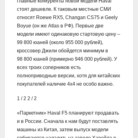
главные конкуренты новой модели Haval
стоят дешевле. К таковым местные СМИ
относят Roewe RX5, Changan CS75 и Geely
Boyue (он же Atlas в РФ). Первые две
модели имеют одинаковую стартовую цену –
99 800 юаней (около 955 000 рублей),
кроссовер Джили обойдется минимум в
98 800 юаней (примерно 946 000 рублей). У
всех троих соперников есть
полноприводные версии, хотя для китайских
покупателей наличие 4х4 не особо важно.
1
/ 2
2
/ 2
«Паркетник» Haval F5 планируют продавать
и в России. Сначала к нам будут поставлять
машины из Китая, затем выпуск модели
собираются наладить на заводе Хавейла в