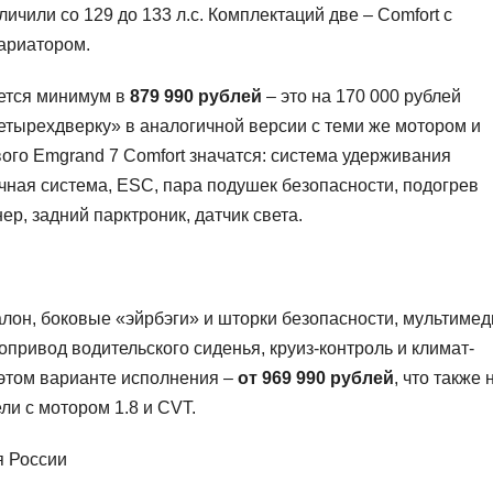
ичили со 129 до 133 л.с. Комплектаций две – Comfort с
вариатором.
ется минимум в
879 990 рублей
– это на 170 000 рублей
етырехдверку» в аналогичной версии с теми же мотором и
ого Emgrand 7 Comfort значатся: система удерживания
ная система, ESC, пара подушек безопасности, подогрев
ер, задний парктроник, датчик света.
лон, боковые «эйрбэги» и шторки безопасности, мультимед
ропривод водительского сиденья, круиз-контроль и климат-
 этом варианте исполнения –
от 969 990 рублей
, что также 
и с мотором 1.8 и CVT.
я России