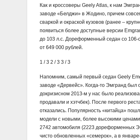
Как и кроссоверы Geely Atlas, к нам Эмгр
заводе «Белджи» в Жодино, причем совсем
сваркой и окраской кузовов (ранее – круп
появиться более доступные версии Emgran
до 103 л.с. Дореформенный седан со 106
от 649 000 рублей.
1
/ 3
2
/ 3
3
/ 3
Напомним, самый первый седан Geely Emg
заводе «Дервейс». Когда-то Эмгранд был о
докризисном 2013-м у нас было реализова
продавали и хэтчбек). После первого рес
отказались. Популярность «китайца» пошл
модели с новыми, более высокими ценами,
2742 автомобиля (2223 дореформенных Эм
чисто обновленных «семерок», а в январе-