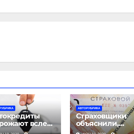
РУБРИКА
АВТОРУБРИКА
токредиты
Страховщики
рожают вслед
объяснили,
 машинами
почему убытко