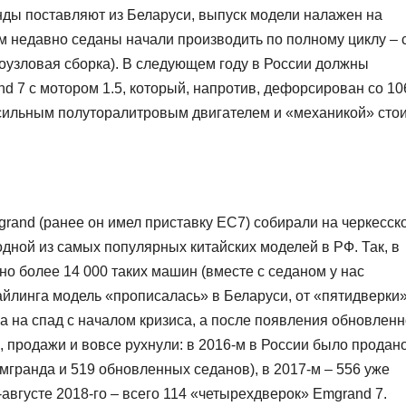
анды поставляют из Беларуси, выпуск модели налажен на
 недавно седаны начали производить по полному циклу – 
ноузловая сборка). В следующем году в России должны
d 7 с мотором 1.5, который, напротив, дефорсирован со 10
-сильным полуторалитровым двигателем и «механикой» сто
rand (ранее он имел приставку EC7) собирали на черкесск
дной из самых популярных китайских моделей в РФ. Так, в
но более 14 000 таких машин (вместе с седаном у нас
тайлинга модель «прописалась» в Беларуси, от «пятидверки
а на спад с началом кризиса, а после появления обновлен
 продажи и вовсе рухнули: в 2016-м в России было продан
гранда и 519 обновленных седанов), в 2017-м – 556 уже
августе 2018-го – всего 114 «четырехдверок» Emgrand 7.