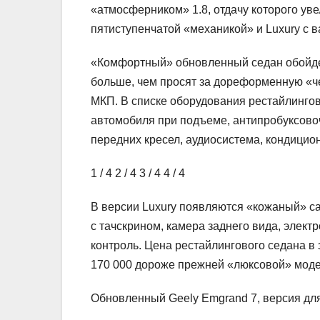
«атмосферником» 1.8, отдачу которого увел
пятиступенчатой «механикой» и Luxury с 
«Комфортный» обновленный седан обойд
больше, чем просят за дореформенную «ч
МКП. В списке оборудования рестайлингов
автомобиля при подъеме, антипробуксовоч
передних кресел, аудиосистема, кондицион
1
/ 4
2
/ 4
3
/ 4
4
/ 4
В версии Luxury появляются «кожаный» са
с тачскрином, камера заднего вида, элект
контроль. Цена рестайлингового седана в
170 000 дороже прежней «люксовой» модел
Обновленный Geely Emgrand 7, версия дл