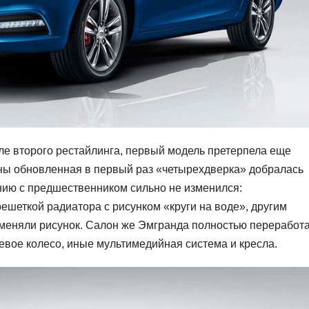
ле второго рестайлинга, первый модель претерпела еще
аны обновленная в первый раз «четырехдверка» добралась
нию с предшественником сильно не изменился:
шеткой радиатора с рисунком «круги на воде», другим
меняли рисунок. Салон же Эмгранда полностью переработ
евое колесо, иные мультимедийная система и кресла.