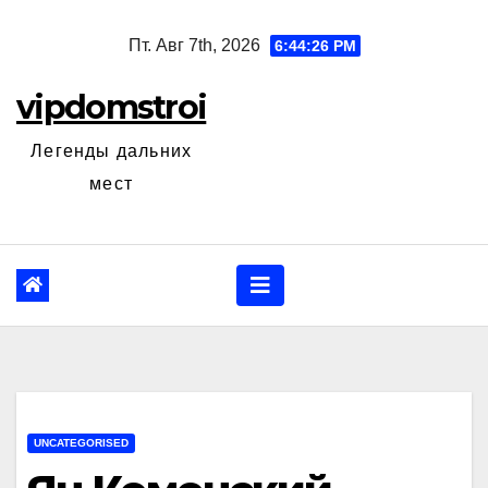
Перейти
Пт. Авг 7th, 2026
6:44:27 PM
к
содержанию
vipdomstroi
Легенды дальних
мест
UNCATEGORISED