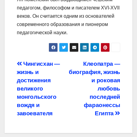
педагогом, философом и писателем XVI-XVII
веков. Он считается одним из основателей
современного образования и пионером
педагогической науки.
Навигация
Чингисхан —
Клеопатра —
жизнь и
биография, жизнь
по
достижения
и роковая
записям
великого
любовь
монгольского
последней
вождя и
фараонессы
завоевателя
Египта