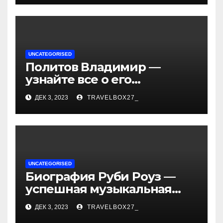
и судьбы участников
UNCATEGORISED
Политов Владимир —
узнайте все о его
биографии, возрасте и
ДЕК 3, 2023
TRAVELBOX27_
впечатляющих
достижениях!
UNCATEGORISED
Биография Руби Роуз —
успешная музыкальная
карьера, личная жизнь и
ДЕК 3, 2023
TRAVELBOX27_
знаковые достижения