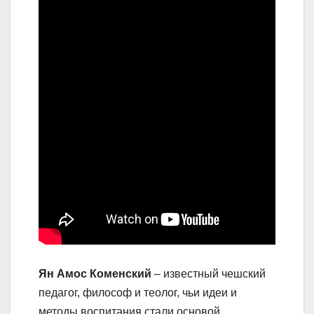
Ян Амос Коменский
– известный чешский
педагог, философ и теолог, чьи идеи и
методы воспитания стали основой