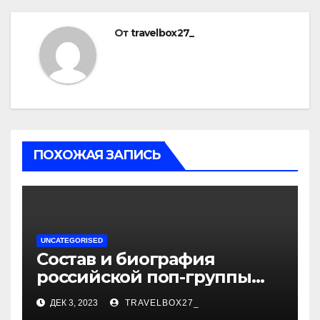
От
travelbox27_
ПОХОЖАЯ ЗАПИСЬ
UNCATEGORISED
Состав и биография
российской поп-группы
«Иванушки интернешнл»
ДЕК 3, 2023
TRAVELBOX27_
— история успеха, музыка