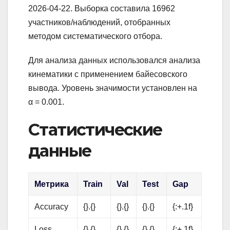
2026-04-22. Выборка составила 16962
участников/наблюдений, отобранных
методом систематического отбора.
Для анализа данных использовался анализа
кинематики с применением байесовского
вывода. Уровень значимости установлен на
α = 0.001.
Статистические
данные
Метрика
Train
Val
Test
Gap
Accuracy
{}.{}
{}.{}
{}.{}
{:+.1f}
Loss
{}.{}
{}.{}
{}.{}
{:+.1f}