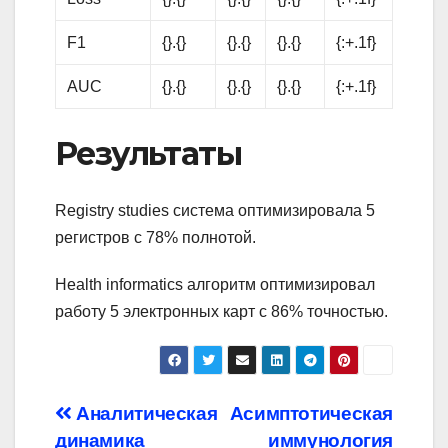
F1
{}.{}
{}.{}
{}.{}
{:+.1f}
AUC
{}.{}
{}.{}
{}.{}
{:+.1f}
Результаты
Registry studies система оптимизировала 5
регистров с 78% полнотой.
Health informatics алгоритм оптимизировал
работу 5 электронных карт с 86% точностью.
Навигация
Аналитическая
Асимптотическая
динамика
иммунология