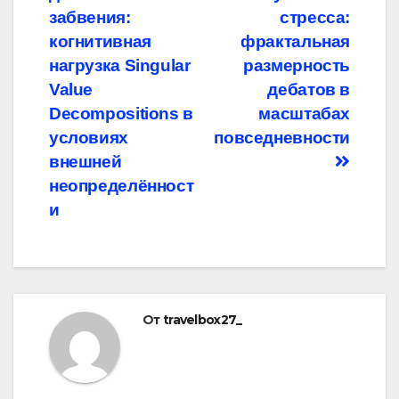
по
забвения:
стресса:
записям
когнитивная
фрактальная
нагрузка Singular
размерность
Value
дебатов в
Decompositions в
масштабах
условиях
повседневности
внешней
неопределённост
и
От
travelbox27_