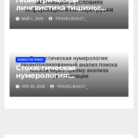
лингвистика тишины:
неопределённость
МАЙ 1, 2026
TRAVELBOX27_
мотивации в условиях
информационной
перегрузки
НОВОСТИ ПЛЮС
Стохастическая
нумерология:
децентрализованный
АПР 30, 2026
TRAVELBOX27_
анализ поиска носков
через призму анализа
суммаризации