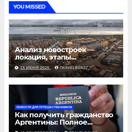
YOU MISSED
Анализ новостроек —
локация, этапы
строительства, проверка
15 ИЮНЯ 2026
TRAVELBOX27_
застройщика, сценарии
оформления сделки и
рыночные ориентиры
НОВОСТИ ДЛЯ ПУТЕШЕСТВЕННИКОВ
Как получить гражданство
Аргентины: Полное
руководство