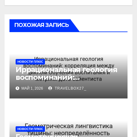
ПОХОЖАЯ ЗАПИСЬ
НОВОСТИ ПЛЮС
Иррациональная геология
воспоминаний:
корреляция между циклом
МАЙ 1, 2026
TRAVELBOX27_
Обучения воспитания и
метрики дата-сайентиста
НОВОСТИ ПЛЮС
Геометрическая