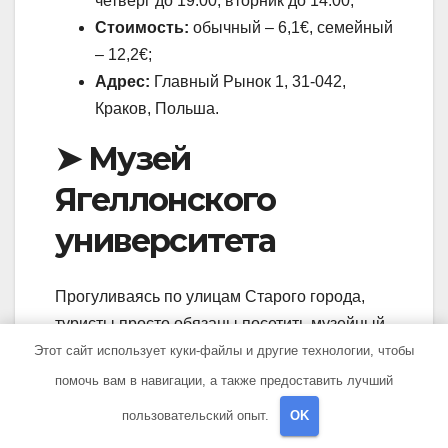
четверг до 19:00, вторник до 14:00;
Стоимость:
обычный – 6,1€, семейный
– 12,2€;
Адрес:
Главный Рынок 1, 31-042,
Краков, Польша.
➤ Музей
Ягеллонского
университета
Прогуливаясь по улицам Старого города,
туристы просто обязаны посетить музейный
комплекс на базе Ягеллонского
Этот сайт использует куки-файлы и другие технологии, чтобы
университета. Его основали в XII столетии, и
помочь вам в навигации, а также предоставить лучший
за это время он претерпел несколько
пользовательский опыт.
OK
реконструкций в готической стилизации. В