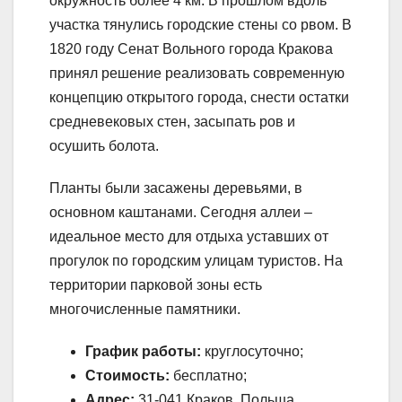
окружность более 4 км. В прошлом вдоль
участка тянулись городские стены со рвом. В
1820 году Сенат Вольного города Кракова
принял решение реализовать современную
концепцию открытого города, снести остатки
средневековых стен, засыпать ров и
осушить болота.
Планты были засажены деревьями, в
основном каштанами. Сегодня аллеи –
идеальное место для отдыха уставших от
прогулок по городским улицам туристов. На
территории парковой зоны есть
многочисленные памятники.
График работы:
круглосуточно;
Стоимость:
бесплатно;
Адрес:
31-041 Краков, Польша.