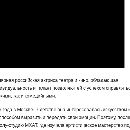
ярная российская актриса театра и кино, обладающая
ивидуальность и талант позволяют ей с успехом справлять
кими, так и комедийными.
 года в Москве. В детстве она интересовалась искусством 
способом выразить и передать свои эмоции. Поэтому, посл
олу-студию МХАТ, где изучала артистическое мастерство по