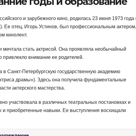
ранние годы и образование
ссийского и зарубежного кино, родилась 23 июня 1973 года 
). Ее отец, Игорь Устинов, был профессиональным актером,
ом кинолент.
 и мечтала стать актрисой. Она проявляла необычайный
то привлекло внимание ее родителей.
а в Санкт-Петербургскую государственную академию
актриса драмы»). Здесь она получила фундаментальные
ласти актерского мастерства.
вно участвовала в различных театральных постановках и
ы и приобретенные навыки. Ее выступления восхищали
 учреждение