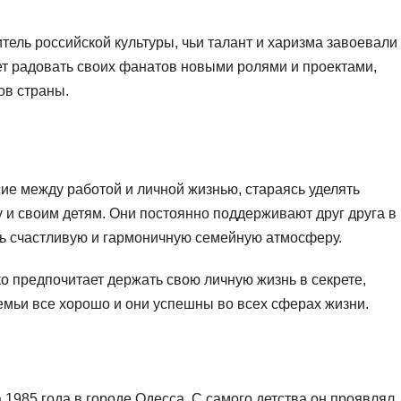
ель российской культуры, чьи талант и харизма завоевали
ет радовать своих фанатов новыми ролями и проектами,
ов страны.
сие между работой и личной жизнью, стараясь уделять
у и своим детям. Они постоянно поддерживают друг друга в
ть счастливую и гармоничную семейную атмосферу.
о предпочитает держать свою личную жизнь в секрете,
семьи все хорошо и они успешны во всех сферах жизни.
1985 года в городе Одесса. С самого детства он проявлял