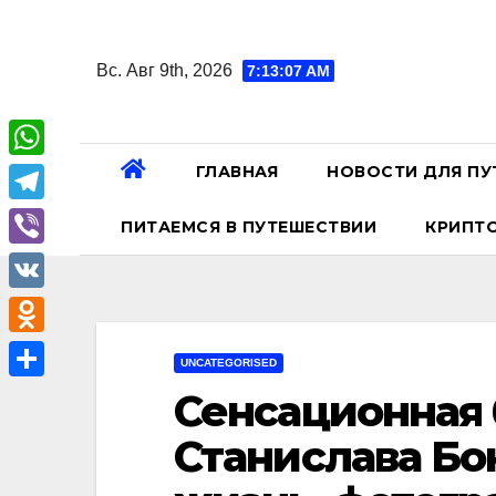
Перейти
к
Вс. Авг 9th, 2026
7:13:08 AM
содержанию
ГЛАВНАЯ
НОВОСТИ ДЛЯ ПУ
W
h
T
ПИТАЕМСЯ В ПУТЕШЕСТВИИ
КРИПТ
a
e
V
t
l
i
V
s
e
b
K
A
O
g
UNCATEGORISED
e
p
d
r
О
Сенсационная
r
p
n
a
т
Станислава Бо
o
m
п
k