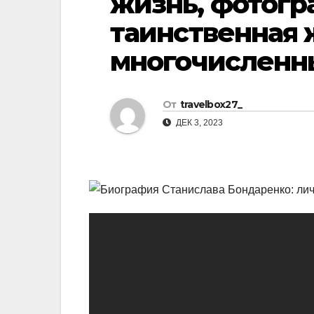
жизнь, фотогр
р
l
таинственная 
а
a
в
многочисленн
s
и
s
т
От
travelbox27_
n
ь
ДЕК 3, 2023
i
k
i