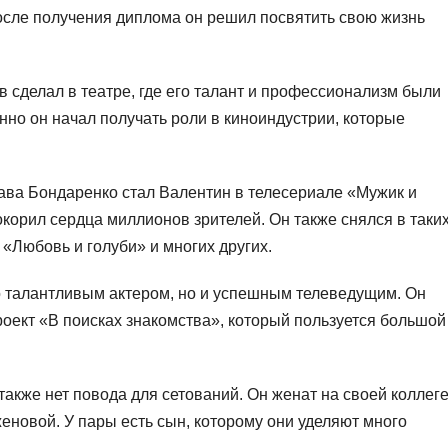
после получения диплома он решил посвятить свою жизнь
 сделал в театре, где его талант и профессионализм были
нно он начал получать роли в киноиндустрии, которые
ава Бондаренко стал Валентин в телесериале «Мужик и
окорил сердца миллионов зрителей. Он также снялся в таки
 «Любовь и голуби» и многих других.
о талантливым актером, но и успешным телеведущим. Он
оект «В поисках знакомства», который пользуется большой
акже нет повода для сетований. Он женат на своей коллег
женовой. У пары есть сын, которому они уделяют много