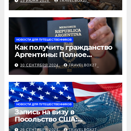
15 ИЮНЯ 2026
TRAVELBOX27_
застройщика, сценарии
оформления сделки и
рыночные ориентиры
НОВОСТИ ДЛЯ ПУТЕШЕСТВЕННИКОВ
Как получить гражданство
Аргентины: Полное
руководство
30 СЕНТЯБРЯ 2024
TRAVELBOX27_
НОВОСТИ ДЛЯ ПУТЕШЕСТВЕННИКОВ
Запись на визу в
Посольство США:
Пошаговое руководство
26 СЕНТЯБРЯ 2024
TRAVELBOX27_