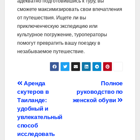
адекватно подготовившись к туру, вы
сможете максимизировать свои впечатления
от путешествия. Ищете ли вы
приключенческую экспедицию или
культурное погружение, туроператоры
помогут превратить вашу поездку в
незабываемое путешествие.
Навигация
Аренда
Полное
скутеров в
руководство по
по
Таиланде:
женской обуви
записям
удобный и
увлекательный
способ
исследовать