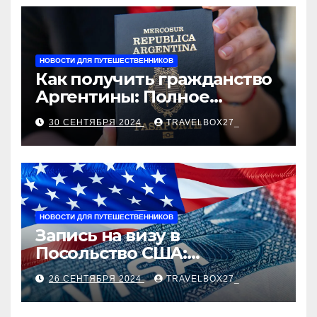
рыночные ориентиры
НОВОСТИ ДЛЯ ПУТЕШЕСТВЕННИКОВ
Как получить гражданство
Аргентины: Полное
руководство
30 СЕНТЯБРЯ 2024
TRAVELBOX27_
НОВОСТИ ДЛЯ ПУТЕШЕСТВЕННИКОВ
Запись на визу в
Посольство США:
Пошаговое руководство
26 СЕНТЯБРЯ 2024
TRAVELBOX27_