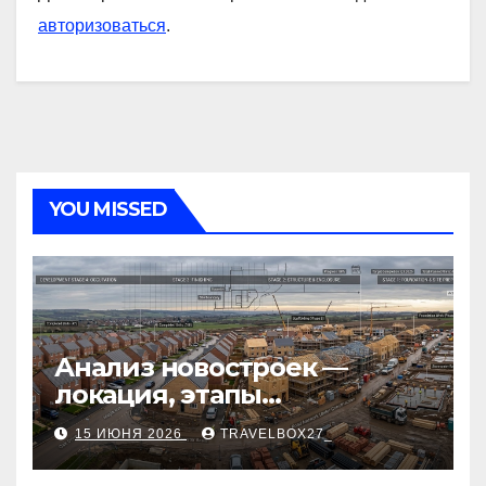
авторизоваться
.
YOU MISSED
Анализ новостроек —
локация, этапы
строительства, проверка
15 ИЮНЯ 2026
TRAVELBOX27_
застройщика, сценарии
оформления сделки и