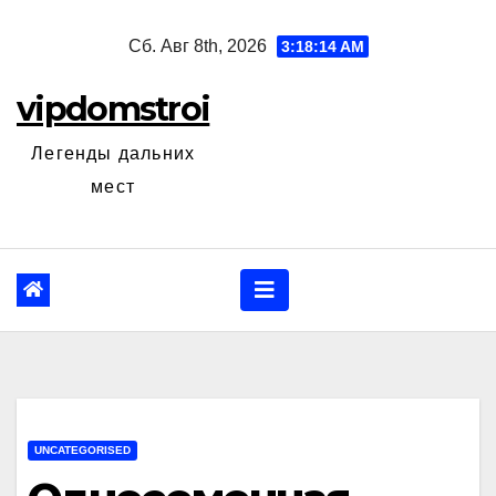
Перейти
Сб. Авг 8th, 2026
3:18:15 AM
к
содержанию
vipdomstroi
Легенды дальних
мест
UNCATEGORISED