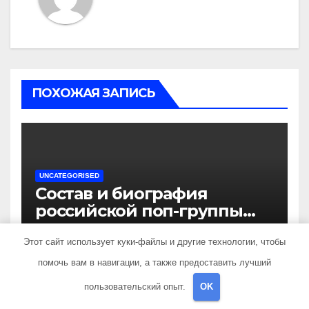
ПОХОЖАЯ ЗАПИСЬ
UNCATEGORISED
Состав и биография
российской поп-группы
«Иванушки интернешнл»
ДЕК 3, 2023
TRAVELBOX27_
— история успеха, музыка
Этот сайт использует куки-файлы и другие технологии, чтобы
и судьбы участников
помочь вам в навигации, а также предоставить лучший
пользовательский опыт.
OK