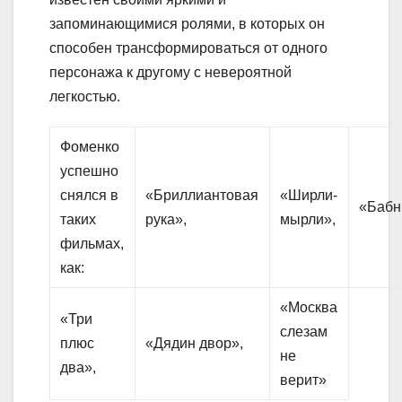
запоминающимися ролями, в которых он
способен трансформироваться от одного
персонажа к другому с невероятной
легкостью.
Фоменко
успешно
снялся в
«Бриллиантовая
«Ширли-
«Бабн
таких
рука»,
мырли»,
фильмах,
как:
«Москва
«Три
слезам
плюс
«Дядин двор»,
не
два»,
верит»