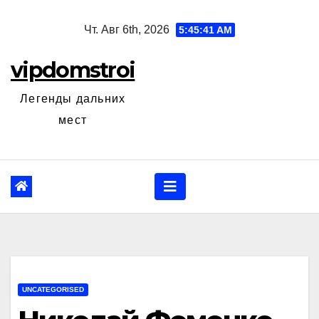
Перейти
Чт. Авг 6th, 2026
5:45:42 AM
к
содержанию
vipdomstroi
Легенды дальних
мест
UNCATEGORISED