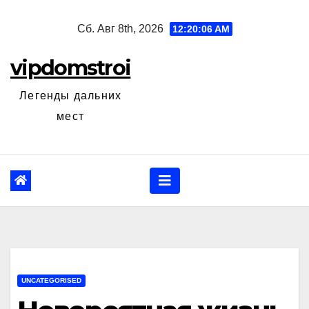
Перейти
Сб. Авг 8th, 2026
12:20:07 AM
к
содержанию
vipdomstroi
Легенды дальних
мест
UNCATEGORISED