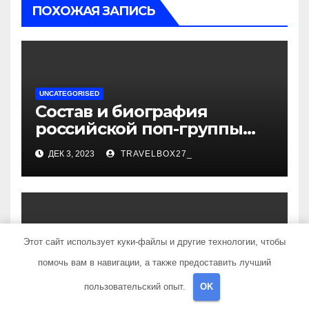
ПОХОЖАЯ ЗАПИСЬ
UNCATEGORISED
Состав и биография
российской поп-группы
«Иванушки интернешнл»
ДЕК 3, 2023
TRAVELBOX27_
— история успеха, музыка
и судьбы участников
Этот сайт использует куки-файлы и другие технологии, чтобы
UNCATEGORISED
Политов Владимир —
помочь вам в навигации, а также предоставить лучший
узнайте все о его
пользовательский опыт.
OK
биографии, возрасте и
ДЕК 3, 2023
TRAVELBOX27_